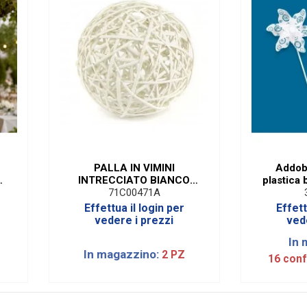
PALLA IN VIMINI
Addobb
INTRECCIATO BIANCO
plastica 
m
DIAM. 40 CM
cm 8.5 X DIAM. cm. 4.5 (12
71C00471A
Effettua il login per
Effett
vedere i prezzi
ved
In 
In magazzino:
2 PZ
16 conf