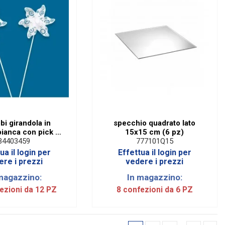
i girandola in
specchio quadrato lato
bianca con pick H
15x15 cm (6 pz)
34403459
777101Q15
pz)
ua il login per
Effettua il login per
ere i prezzi
vedere i prezzi
magazzino:
In magazzino:
ezioni da 12 PZ
8 confezioni da 6 PZ