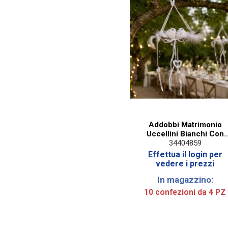
Addobbi Matrimonio
Uccellini Bianchi Con
Cuore Da Appendere C
34404859
21X6 (4 PZ)
Effettua il login per
vedere i prezzi
In magazzino:
10 confezioni da 4 PZ