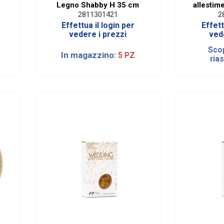
Legno Shabby H 35 cm
allestim
2811301421
2
Effettua il login per
Effett
vedere i prezzi
ved
Scop
In magazzino:
5 PZ
ria