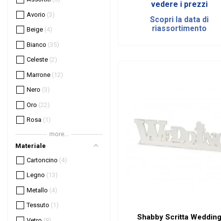
vedere i prezzi
Avorio
3
Scopri la data di
riassortimento
Beige
4
Bianco
35
Celeste
2
Marrone
12
Nero
3
Oro
22
Rosa
1
more...
Rosa antico
1
Materiale
Rosso
2
Cartoncino
4
Tortora
1
Legno
13
Trasparente
5
Metallo
4
Verde
1
Tessuto
1
Shabby Scritta Weddin
Vetro
8