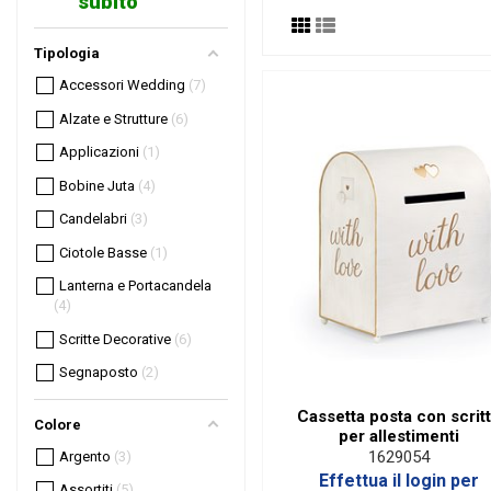
subito
Tipologia
Accessori Wedding
7
Alzate e Strutture
6
Applicazioni
1
Bobine Juta
4
Candelabri
3
Ciotole Basse
1
Lanterna e Portacandela
4
Scritte Decorative
6
Segnaposto
2
Cassetta posta con scrit
Colore
per allestimenti
1629054
Argento
3
Effettua il login per
Assortiti
5