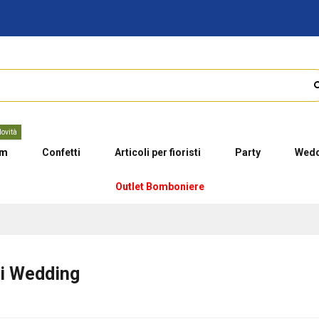
ovità
um
Confetti
Articoli per fioristi
Party
Wedd
Outlet Bomboniere
ri Wedding