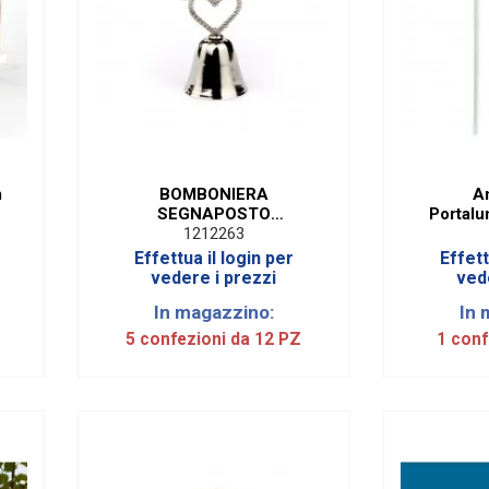
m
BOMBONIERA
An
SEGNAPOSTO
Portalu
CAMPANELLA (12 PZ)
1212263
Effettua il login per
Effett
vedere i prezzi
ved
In magazzino:
In 
5 confezioni da 12 PZ
1 conf