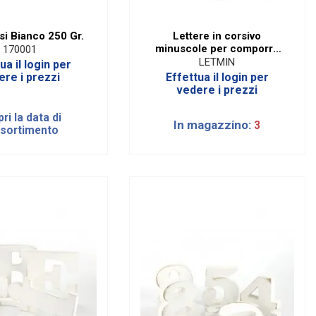
si Bianco 250 Gr.
Lettere in corsivo
minuscole per comporre
170001
nomi parole e frasi per ogni
LETMIN
ua il login per
evento
ere i prezzi
Effettua il login per
vedere i prezzi
ri la data di
In magazzino:
3
ssortimento