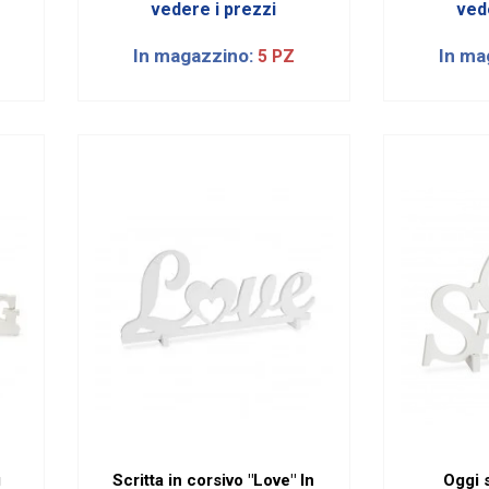
vedere i prezzi
ved
In magazzino:
In ma
5 PZ
g
Scritta in corsivo "Love" In
Oggi s