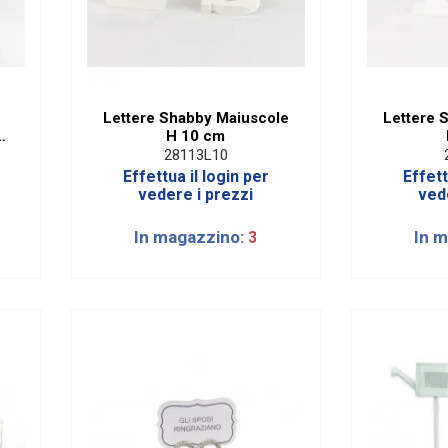
Lettere Shabby Maiuscole
Lettere 
e
H 10 cm
ni
28113L10
Effettua il login per
Effett
vedere i prezzi
ved
In magazzino:
In 
3