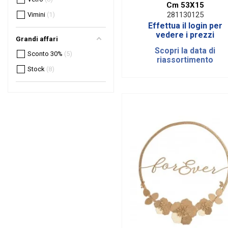
Cm 53X15
281130125
Vimini
1
Effettua il login per
vedere i prezzi
Grandi affari
Scopri la data di
Sconto 30%
5
riassortimento
Stock
8