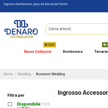
Ingrosso bomboniere, party ed articoli per fioristi
2026!
N
Nuove Collezioni
Bomboniera
Terrari
Home
Wedding
Accessori Wedding
Ingrosso Accesso
Filtra per
Disponibile
103