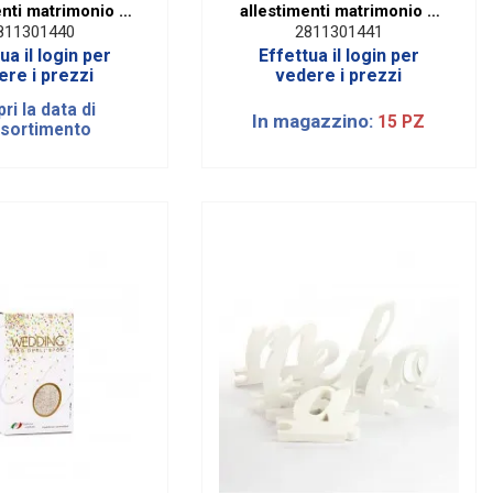
enti matrimonio h
allestimenti matrimonio h
25 cm
30 cm
811301440
2811301441
ua il login per
Effettua il login per
ere i prezzi
vedere i prezzi
ri la data di
In magazzino:
15 PZ
ssortimento