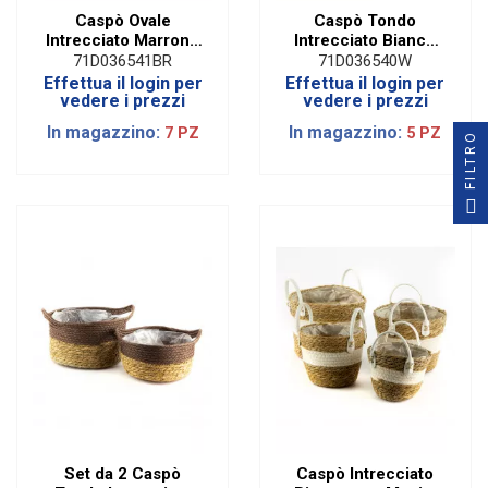
Caspò Ovale
Caspò Tondo
Intrecciato Marrone
Intrecciato Bianco
con Manici | Set da 2
con Manici | Set da 2
71D036541BR
71D036540W
Assortiti
Assortiti
Effettua il login per
Effettua il login per
vedere i prezzi
vedere i prezzi
In magazzino:
In magazzino:
7 PZ
5 PZ
FILTRO
Set da 2 Caspò
Caspò Intrecciato