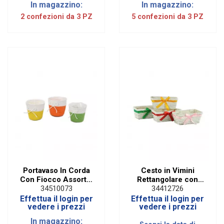
In magazzino:
In magazzino:
2 confezioni da 3 PZ
5 confezioni da 3 PZ
Portavaso In Corda
Cesto in Vimini
Con Fiocco Assortiti
Rettangolare con
| Diam 16 Cm (3 PZ)
Fiocco Colorato (4
34510073
34412726
PZ)
Effettua il login per
Effettua il login per
vedere i prezzi
vedere i prezzi
In magazzino: