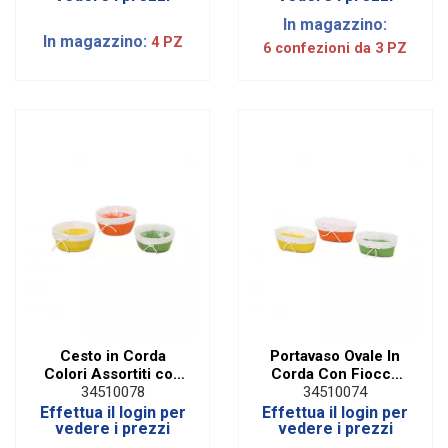
In magazzino:
In magazzino:
4 PZ
6 confezioni da 3 PZ
Cesto in Corda
Portavaso Ovale In
Colori Assortiti con
Corda Con Fiocco
Fiocco | Diam 24 Cm
Assortiti (3 PZ)
34510078
34510074
(3 PZ)
Effettua il login per
Effettua il login per
vedere i prezzi
vedere i prezzi