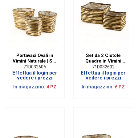
Portavasi Ovali in
Set da 2 Ciotole
Vimini Naturale | Set
Quadre in Vimini
da 3 Assortite
Naturale Assortite
71D032605
71D032602
Effettua il login per
Effettua il login per
vedere i prezzi
vedere i prezzi
In magazzino:
In magazzino:
4 PZ
6 PZ