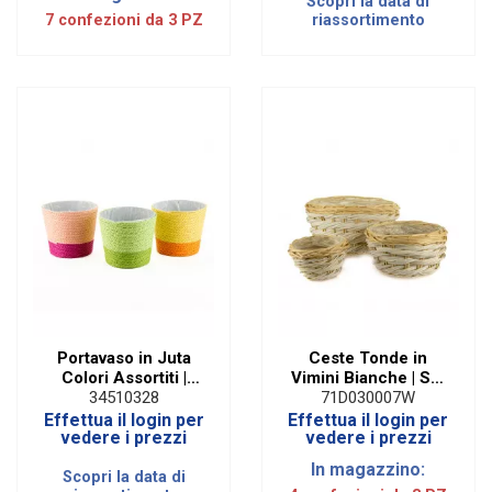
Scopri la data di
7 confezioni da 3 PZ
riassortimento
Portavaso in Juta
Ceste Tonde in
Colori Assortiti |
Vimini Bianche | Set
Diam 14 Cm (3 PZ)
da 3 Assortite
34510328
71D030007W
Effettua il login per
Effettua il login per
vedere i prezzi
vedere i prezzi
In magazzino:
Scopri la data di