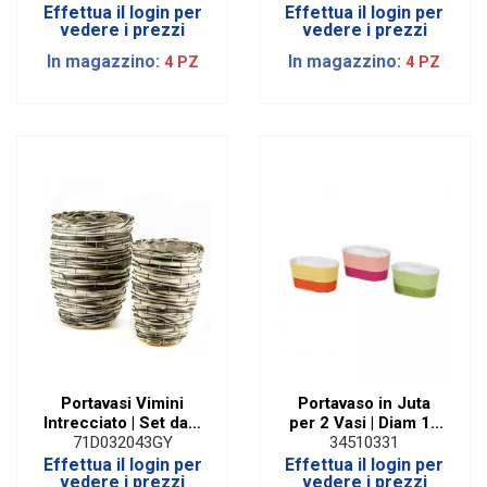
Effettua il login per
Effettua il login per
vedere i prezzi
vedere i prezzi
In magazzino:
In magazzino:
4 PZ
4 PZ
Portavasi Vimini
Portavaso in Juta
Intrecciato | Set da 2
per 2 Vasi | Diam 12
Assortiti
cm (3 PZ)
71D032043GY
34510331
Effettua il login per
Effettua il login per
vedere i prezzi
vedere i prezzi