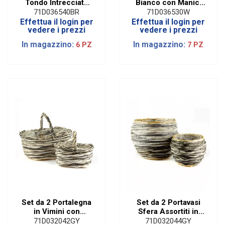
Tondo Intrecciato
Bianco con Manici
Marrone Assortiti
Ecopelle | Set da 4
71D036540BR
71D036530W
con Manici
Assortiti
Effettua il login per
Effettua il login per
vedere i prezzi
vedere i prezzi
In magazzino:
In magazzino:
6 PZ
7 PZ
Set da 2 Portalegna
Set da 2 Portavasi
in Vimini con
Sfera Assortiti in
Manico Assortite
Vimini Grigio
71D032042GY
71D032044GY