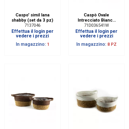
Caspo' simil lana
Caspò Ovale
shabby (set da 3 pz)
Intrecciato Bianco
con Manici | Set da 2
7137046
71D036541W
Assortiti
Effettua il login per
Effettua il login per
vedere i prezzi
vedere i prezzi
In magazzino:
In magazzino:
1
8 PZ