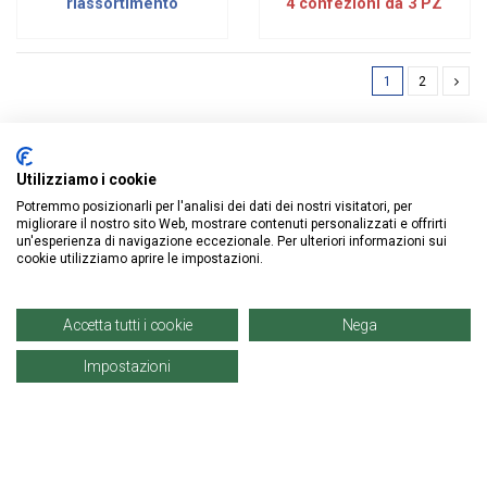
riassortimento
4 confezioni da 3 PZ
1
2
Utilizziamo i cookie
Potremmo posizionarli per l'analisi dei dati dei nostri visitatori, per
ISCRIVITI ALLA NEWSLETTER
migliorare il nostro sito Web, mostrare contenuti personalizzati e offrirti
un'esperienza di navigazione eccezionale. Per ulteriori informazioni sui
cookie utilizziamo aprire le impostazioni.
Accetta tutti i cookie
Nega
Impostazioni
Informazioni
Account