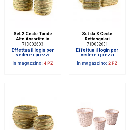
Set 2 Ceste Tonde
Set da 3 Ceste
Alte Assortite in
Rettangolari
Vimini Verde con
Assortite con Manici
71D032633
71D032631
Manici
Verde
Effettua il login per
Effettua il login per
vedere i prezzi
vedere i prezzi
In magazzino:
In magazzino:
4 PZ
2 PZ