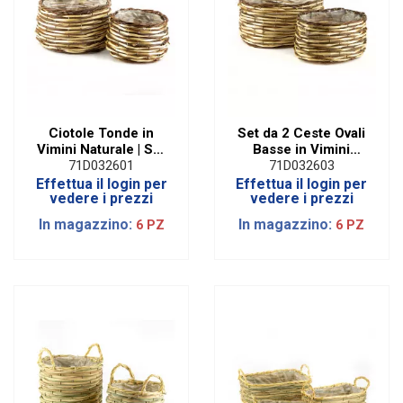
Ciotole Tonde in
Set da 2 Ceste Ovali
Vimini Naturale | Set
Basse in Vimini
da 2 Assortite
Assortite
71D032601
71D032603
Effettua il login per
Effettua il login per
vedere i prezzi
vedere i prezzi
In magazzino:
In magazzino:
6 PZ
6 PZ