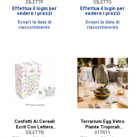
Oro - P
Oro - O
33LETTP
33LETTO
Effettua il login per
Effettua il login per
vedere i prezzi
vedere i prezzi
Scopri la data di
Scopri la data di
riassortimento
riassortimento
Confetti Ai Cereali
Terrarium Egg Vetro
Ecrit Con Lettera
Piante Tropicali
Oro - N
Diam. 12,8 Cm
33LETTN
01TR11