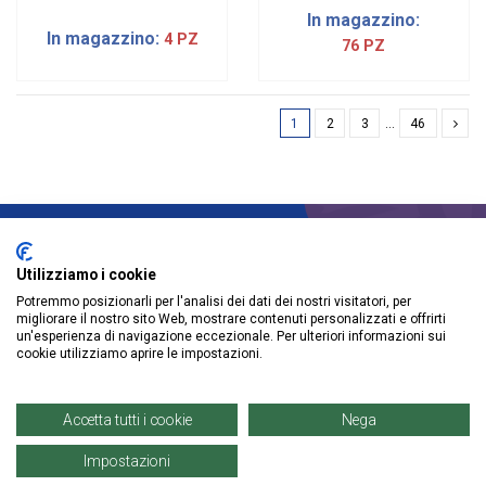
In magazzino:
In magazzino:
4 PZ
76 PZ
1
2
3
…
46
ISCRIVITI ALLA NEWSLETTER
Utilizziamo i cookie
Potremmo posizionarli per l'analisi dei dati dei nostri visitatori, per
migliorare il nostro sito Web, mostrare contenuti personalizzati e offrirti
un'esperienza di navigazione eccezionale. Per ulteriori informazioni sui
cookie utilizziamo aprire le impostazioni.
Accetta tutti i cookie
Nega
Informazioni
Impostazioni