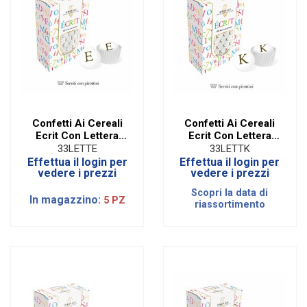
Confetti Ai Cereali
Confetti Ai Cereali
Ecrit Con Lettera
Ecrit Con Lettera
Oro - E
Oro - K
33LETTE
33LETTK
Effettua il login per
Effettua il login per
vedere i prezzi
vedere i prezzi
Scopri la data di
In magazzino:
5 PZ
riassortimento