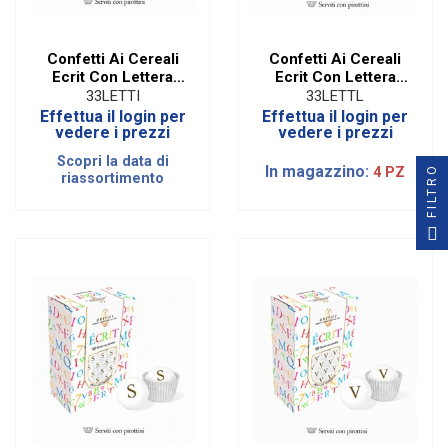
Confetti Ai Cereali
Confetti Ai Cereali
Ecrit Con Lettera
Ecrit Con Lettera
Oro - I
Oro - L
33LETTI
33LETTL
Effettua il login per
Effettua il login per
vedere i prezzi
vedere i prezzi
Scopri la data di
In magazzino:
FILTRO
4 PZ
riassortimento