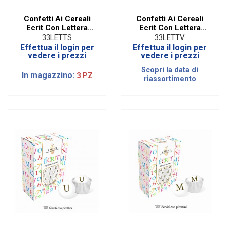
Confetti Ai Cereali
Confetti Ai Cereali
Ecrit Con Lettera
Ecrit Con Lettera
Oro - S
Oro - V
33LETTS
33LETTV
Effettua il login per
Effettua il login per
vedere i prezzi
vedere i prezzi
Scopri la data di
In magazzino:
3 PZ
riassortimento