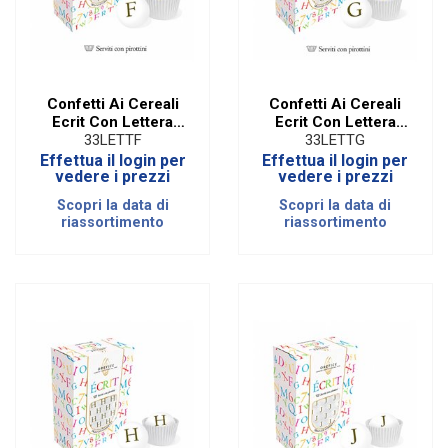
Confetti Ai Cereali
Confetti Ai Cereali
Ecrit Con Lettera
Ecrit Con Lettera
Oro - F
Oro - G
33LETTF
33LETTG
Effettua il login per
Effettua il login per
vedere i prezzi
vedere i prezzi
Scopri la data di
Scopri la data di
riassortimento
riassortimento