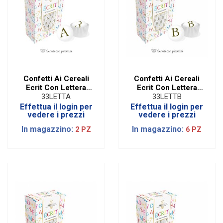
Confetti Ai Cereali
Confetti Ai Cereali
Ecrit Con Lettera
Ecrit Con Lettera
Oro - A
Oro - B
33LETTA
33LETTB
Effettua il login per
Effettua il login per
vedere i prezzi
vedere i prezzi
In magazzino:
In magazzino:
2 PZ
6 PZ