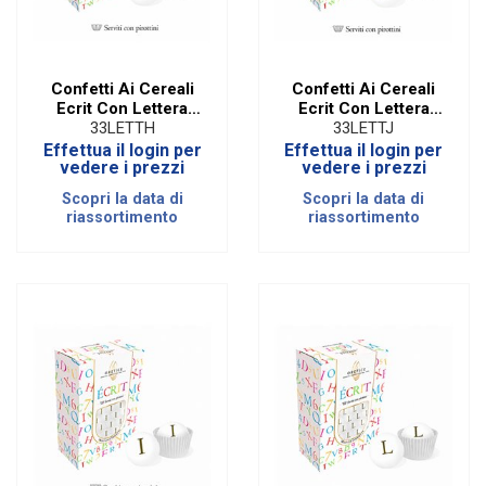
Confetti Ai Cereali
Confetti Ai Cereali
Ecrit Con Lettera
Ecrit Con Lettera
Oro - H
Oro - J
33LETTH
33LETTJ
Effettua il login per
Effettua il login per
vedere i prezzi
vedere i prezzi
Scopri la data di
Scopri la data di
riassortimento
riassortimento