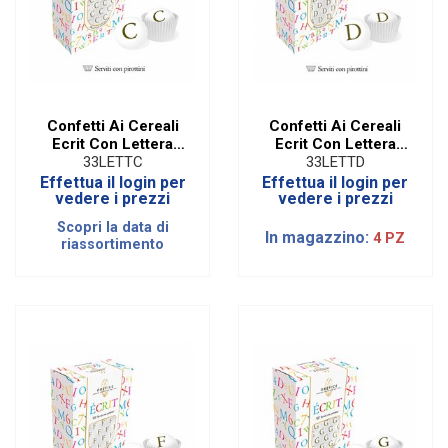
Confetti Ai Cereali
Confetti Ai Cereali
Ecrit Con Lettera
Ecrit Con Lettera
Oro - C
Oro - D
33LETTC
33LETTD
Effettua il login per
Effettua il login per
vedere i prezzi
vedere i prezzi
Scopri la data di
In magazzino:
4 PZ
riassortimento