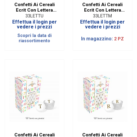
Confetti Ai Cereali
Confetti Ai Cereali
Ecrit Con Lettera
Ecrit Con Lettera
Oro - U
Oro - M
33LETTU
33LETTM
Effettua il login per
Effettua il login per
vedere i prezzi
vedere i prezzi
Scopri la data di
In magazzino:
2 PZ
riassortimento
Confetti Ai Cereali
Confetti Ai Cereali