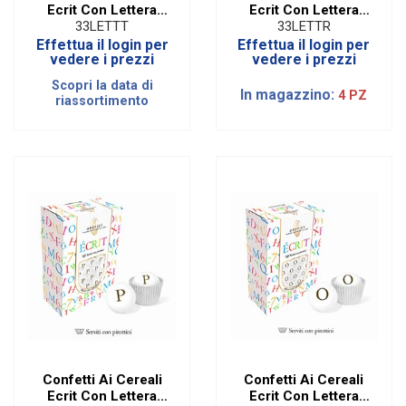
Ecrit Con Lettera
Ecrit Con Lettera
Oro - T
Oro - R
33LETTT
33LETTR
Effettua il login per
Effettua il login per
vedere i prezzi
vedere i prezzi
Scopri la data di
In magazzino:
4 PZ
riassortimento
Confetti Ai Cereali
Confetti Ai Cereali
Ecrit Con Lettera
Ecrit Con Lettera