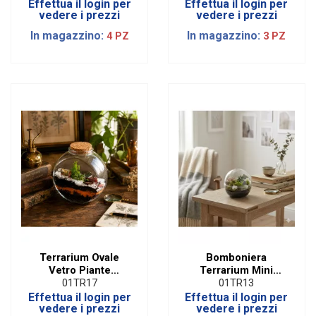
Effettua il login per
Effettua il login per
vedere i prezzi
vedere i prezzi
In magazzino:
In magazzino:
4 PZ
3 PZ
Terrarium Ovale
Bomboniera
Vetro Piante
Terrarium Mini
Tropicali H 17,2 Cm
Globo Piante
01TR17
01TR13
Tropicali D 12 Cm
Effettua il login per
Effettua il login per
vedere i prezzi
vedere i prezzi