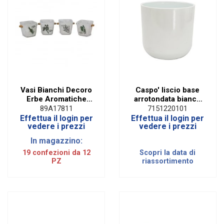
Vasi Bianchi Decoro
Caspo' liscio base
Erbe Aromatiche
arrotondata bianco
grandi assortiti da 4
piccolo H 17,5 CM
89A17811
7151220101
(12 PZ)
(6PZ)
Effettua il login per
Effettua il login per
vedere i prezzi
vedere i prezzi
In magazzino:
19 confezioni da 12
Scopri la data di
PZ
riassortimento