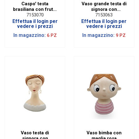
Caspo' testa
Vaso grande testa di
brasiliana con frutta
signora con
bianca H 20 cm
orecchini H 28 cm
7153070
7153063
Effettua il login per
Effettua il login per
vedere i prezzi
vedere i prezzi
In magazzino:
In magazzino:
6 PZ
9 PZ
Vaso testa di
Vaso bimba con
signora con
maglia rosa