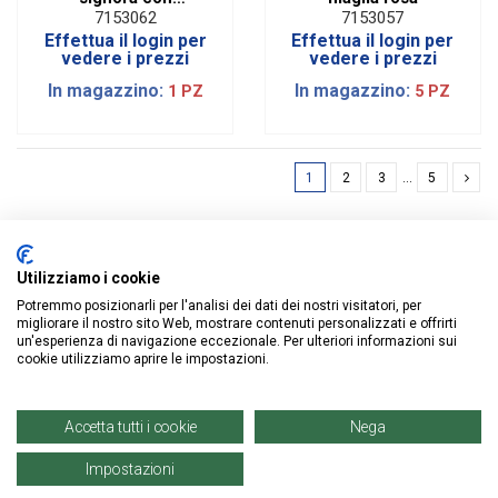
orecchini H 21 cm
7153062
7153057
Effettua il login per
Effettua il login per
vedere i prezzi
vedere i prezzi
In magazzino:
In magazzino:
1 PZ
5 PZ
1
2
3
…
5
Utilizziamo i cookie
Potremmo posizionarli per l'analisi dei dati dei nostri visitatori, per
ISCRIVITI ALLA NEWSLETTER
migliorare il nostro sito Web, mostrare contenuti personalizzati e offrirti
un'esperienza di navigazione eccezionale. Per ulteriori informazioni sui
cookie utilizziamo aprire le impostazioni.
Accetta tutti i cookie
Nega
Impostazioni