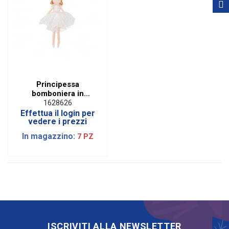
Principessa
bomboniera in
stoffa con tulle
1628626
bianco H 23 cm
Effettua il login per
vedere i prezzi
In magazzino:
7 PZ
ISCRIVITI ALLA NEWSLETTER