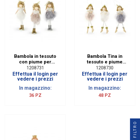
Bambola in tessuto
Bambola Tina in
con piume per
tessuto e piume
bomboniera
assortita nei 3
1208731
1208730
comunione bimba
colori.
Effettua il login per
Effettua il login per
vedere i prezzi
vedere i prezzi
In magazzino:
In magazzino:
36 PZ
48 PZ
FILTRO