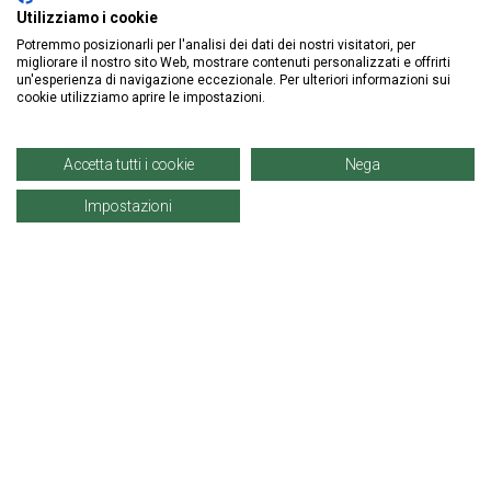
Utilizziamo i cookie
Potremmo posizionarli per l'analisi dei dati dei nostri visitatori, per
ISCRIVITI ALLA NEWSLETTER
migliorare il nostro sito Web, mostrare contenuti personalizzati e offrirti
un'esperienza di navigazione eccezionale. Per ulteriori informazioni sui
cookie utilizziamo aprire le impostazioni.
Accetta tutti i cookie
Nega
Impostazioni
Informazioni
Account
Prodotti
© Copyright 2021 | Denaro Distribuzione Srl. |
P. IVA: 02671960819