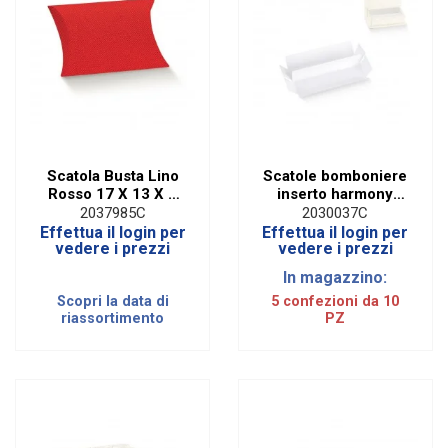
Scatola Busta Lino
Scatole bomboniere
Rosso 17 X 13 X 4
inserto harmony
cm (10 PZ)
bianco cm 14,5 x
2037985C
2030037C
14,5 x 3,5 (conf. 10
Effettua il login per
Effettua il login per
pezzi)
vedere i prezzi
vedere i prezzi
In magazzino:
Scopri la data di
5 confezioni da 10
riassortimento
PZ