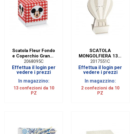
Scatola Fleur Fondo
SCATOLA
e Coperchio Grande
MONGOLFIERA 13 X
Mickey Party Rosso
10 X 40 CM (10 PZ) |
2068095C
2017551C
9 X 9 X 9 cm (10 PZ)
BLOOM TORTORA
Effettua il login per
Effettua il login per
vedere i prezzi
vedere i prezzi
In magazzino:
In magazzino:
13 confezioni da 10
2 confezioni da 10
PZ
PZ