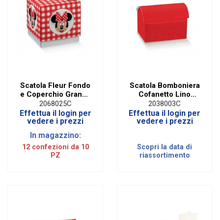
Scatola Fleur Fondo
Scatola Bomboniera
e Coperchio Grande
Cofanetto Lino
Minnie Rossa 9 X 9
Rosso Media 13 X 9
2068025C
2038003C
X 9 cm (10 PZ)
X 9,5 cm (10 PZ)
Effettua il login per
Effettua il login per
vedere i prezzi
vedere i prezzi
In magazzino:
12 confezioni da 10
Scopri la data di
PZ
riassortimento