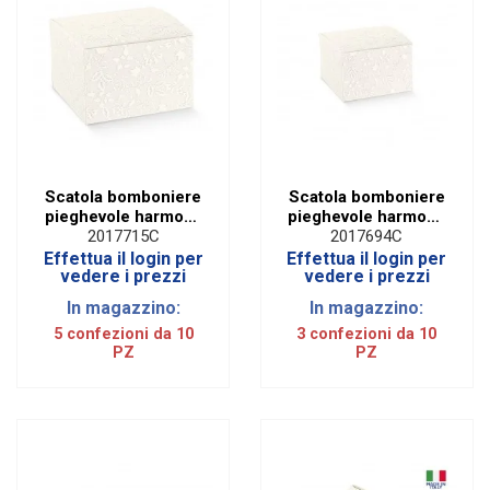
Scatola bomboniere
Scatola bomboniere
pieghevole harmony
pieghevole harmony
bianco cm 12 x 12 x
bianco cm 7 x 7 x 7
2017715C
2017694C
19 (conf. 10 pezzi)
(conf. 10 pezzi)
Effettua il login per
Effettua il login per
vedere i prezzi
vedere i prezzi
In magazzino:
In magazzino:
5 confezioni da 10
3 confezioni da 10
PZ
PZ