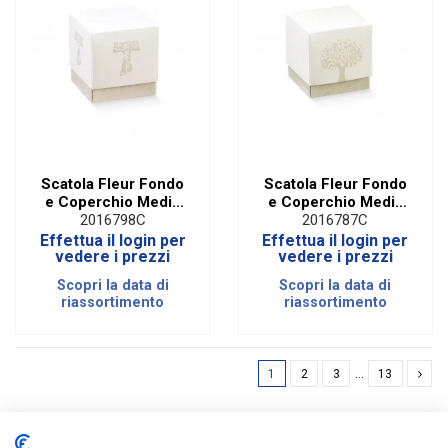
Scatola Fleur Fondo
Scatola Fleur Fondo
e Coperchio Media
e Coperchio Media
Tao Avorio 7 X 7 X 7
Albero della Vita
2016798C
2016787C
cm (10 PZ)
Avorio 7 X 7 X 7 cm
Effettua il login per
Effettua il login per
(10 PZ)
vedere i prezzi
vedere i prezzi
Scopri la data di
Scopri la data di
riassortimento
riassortimento
1
2
3
…
13