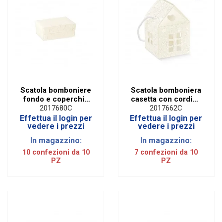
Scatola bomboniere
Scatola bomboniera
fondo e coperchio
casetta con cordino
harmony bianco cm
harmony bianco cm
2017680C
2017662C
13 x 9 x 4 (conf. 10
12 x 12 x 12 (conf.
Effettua il login per
Effettua il login per
pezzi)
10 pezzi)
vedere i prezzi
vedere i prezzi
In magazzino:
In magazzino:
10 confezioni da 10
7 confezioni da 10
PZ
PZ