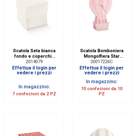
Scatola Seta bianca
Scatola Bomboniera
fondo e coperchio
Mongolfiera Star
30 X 30 X H 6 cm (2
Rosa | H 40 Cm (10
2014079
20017226C
PZ)
PZ)
Effettua il login per
Effettua il login per
vedere i prezzi
vedere i prezzi
In magazzino:
In magazzino:
10 confezioni da 10
7 confezioni da 2 PZ
PZ