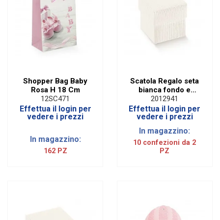
Shopper Bag Baby
Scatola Regalo seta
Rosa H 18 Cm
bianca fondo e
coperchio 20 X P 20
12SC471
2012941
X H 23 CM (2 PZ)
Effettua il login per
Effettua il login per
vedere i prezzi
vedere i prezzi
In magazzino:
In magazzino:
10 confezioni da 2
162 PZ
PZ