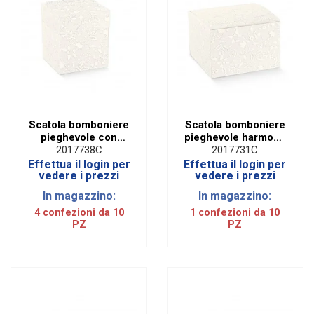
Scatola bomboniere
Scatola bomboniere
pieghevole con
pieghevole harmony
coperchio harmony
bianco cm 10 x 10 x
2017738C
2017731C
bianco cm 12 x 12 x
12 (conf. 10 pezzi)
Effettua il login per
Effettua il login per
19 (conf. 10...
vedere i prezzi
vedere i prezzi
In magazzino:
In magazzino:
4 confezioni da 10
1 confezioni da 10
PZ
PZ