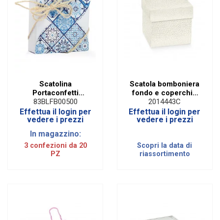
Scatolina
Scatola bomboniera
Portaconfetti
fondo e coperchio
Maiolica Bianco 9 x
pelle bianca
83BLFB00500
2014443C
9 Cm (20 PZ)
22x16x4 (10 pezzi)
Effettua il login per
Effettua il login per
vedere i prezzi
vedere i prezzi
In magazzino:
3 confezioni da 20
Scopri la data di
PZ
riassortimento