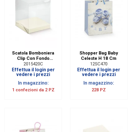
Scatola Bomboniera
Shopper Bag Baby
Clip Con Fondo
Celeste H 18 Cm
Astuccio 21X21 H
2015420C
12SC470
25 cm (2 PZ)
Effettua il login per
Effettua il login per
vedere i prezzi
vedere i prezzi
In magazzino:
In magazzino:
1 confezioni da 2 PZ
228 PZ