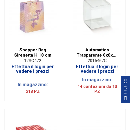
Shopper Bag
Automatico
Sirenetta H 18 cm
Trasparente 8x8x15
Cm (10 PZ)
12SC472
2015467C
Effettua il login per
Effettua il login per
vedere i prezzi
vedere i prezzi
In magazzino:
FILTRO
In magazzino:
14 confezioni da 10
218 PZ
PZ