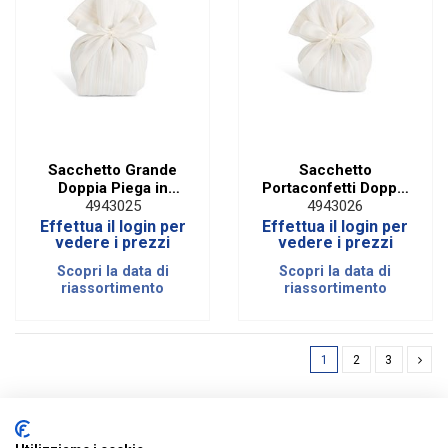
Sacchetto Grande
Sacchetto
Doppia Piega in
Portaconfetti Doppia
Cotone Operato a
Piega in Cotone
4943025
4943026
Righe Avorio e
Panna e Bianco (10
Effettua il login per
Effettua il login per
Bianco (10 PZ)
PZ)
vedere i prezzi
vedere i prezzi
Scopri la data di
Scopri la data di
riassortimento
riassortimento
1
2
3