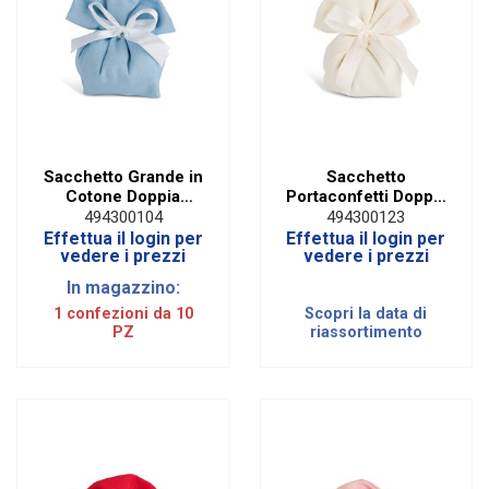
Sacchetto Grande in
Sacchetto
Cotone Doppia
Portaconfetti Doppia
Piega Celeste (10
Piega Cotone Panna
494300104
494300123
PZ)
(10 PZ)
Effettua il login per
Effettua il login per
vedere i prezzi
vedere i prezzi
In magazzino:
1 confezioni da 10
Scopri la data di
PZ
riassortimento