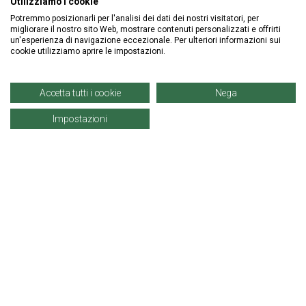
Utilizziamo i cookie
Potremmo posizionarli per l'analisi dei dati dei nostri visitatori, per
ISCRIVITI ALLA NEWSLETTER
migliorare il nostro sito Web, mostrare contenuti personalizzati e offrirti
un'esperienza di navigazione eccezionale. Per ulteriori informazioni sui
cookie utilizziamo aprire le impostazioni.
Accetta tutti i cookie
Nega
Impostazioni
Informazioni
Account
Prodotti
© Copyright 2021 | Denaro Distribuzione Srl. |
P. IVA: 02671960819