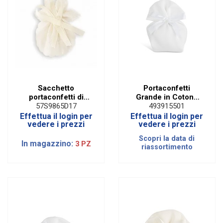
Sacchetto
Portaconfetti
portaconfetti di
Grande in Cotone
colore Panna
Rasato Bianco
57S9865D17
493915501
Doppia Piega (10
Effettua il login per
Effettua il login per
PZ)
vedere i prezzi
vedere i prezzi
Scopri la data di
In magazzino:
3 PZ
riassortimento