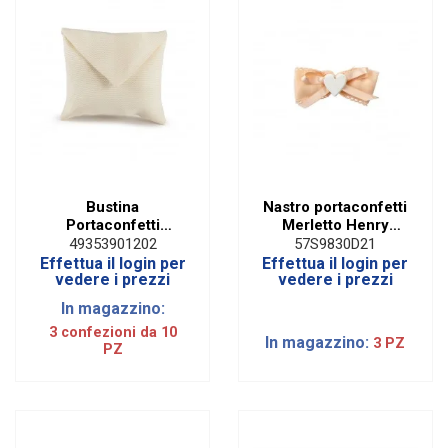
Bustina
Nastro portaconfetti
Portaconfetti
Merletto Henry
Panama con Strappo
cipria mm 50 x 10
49353901202
57S9830D21
Panna|linea Denaro
metri
Effettua il login per
Effettua il login per
(10Pz)
vedere i prezzi
vedere i prezzi
In magazzino:
3 confezioni da 10
In magazzino:
3 PZ
PZ