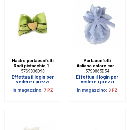
Nastro portaconfetti
Portaconfetti
Rodi pistacchio 10
italiano colore carta
metri
da zucchero
57S9836D98
57S9865D54
Effettua il login per
Effettua il login per
vedere i prezzi
vedere i prezzi
In magazzino:
In magazzino:
7 PZ
3 PZ