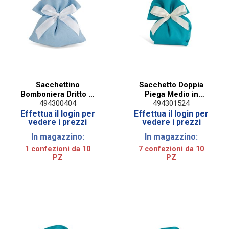
Sacchettino
Sacchetto Doppia
Bomboniera Dritto in
Piega Medio in
Cotone Celeste (10
Cotone Turchese
494300404
494301524
PZ)
(10 PZ)
Effettua il login per
Effettua il login per
vedere i prezzi
vedere i prezzi
In magazzino:
In magazzino:
1 confezioni da 10
7 confezioni da 10
PZ
PZ