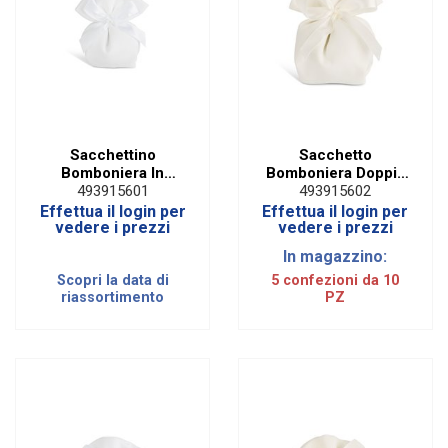
Sacchettino
Sacchetto
Bomboniera In
Bomboniera Doppia
Cotone Bianco
Piega Avorio (10
493915601
493915602
Doppia Piega (10
PZ)
Effettua il login per
Effettua il login per
PZ)
vedere i prezzi
vedere i prezzi
In magazzino:
Scopri la data di
5 confezioni da 10
riassortimento
PZ