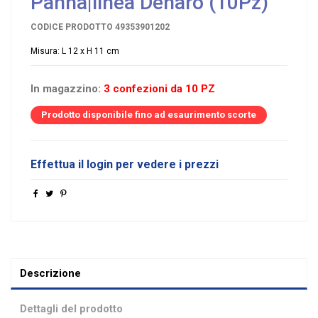
Panna|linea Denaro (10Pz)
CODICE PRODOTTO
49353901202
Misura: L 12 x H 11 cm
In magazzino:
3 confezioni da 10 PZ
Prodotto disponibile fino ad esaurimento scorte
Effettua il login per vedere i prezzi
Descrizione
Dettagli del prodotto