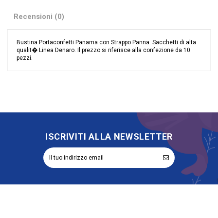
Recensioni (0)
Bustina Portaconfetti Panama con Strappo Panna. Sacchetti di alta
qualit� Linea Denaro. Il prezzo si riferisce alla confezione da 10
pezzi.
Nessuna recensione
Colore
Avorio
Riordinabile
No
Made in Italy
Made in Italy
ISCRIVITI ALLA NEWSLETTER