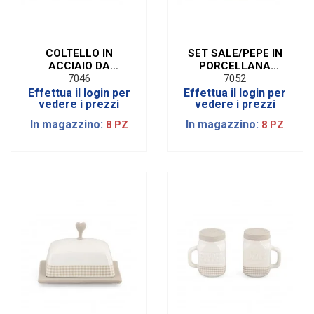
COLTELLO IN
SET SALE/PEPE IN
ACCIAIO DA
PORCELLANA
FORMAGGI
BIANCA
7046
7052
\"FUSION\"
Effettua il login per
Effettua il login per
vedere i prezzi
vedere i prezzi
In magazzino:
In magazzino:
8 PZ
8 PZ