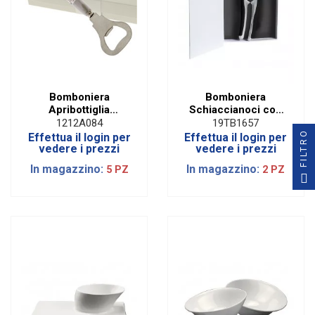
Bomboniera
Bomboniera
Apribottiglia
Schiaccianoci con
Maiolica con Box
Scatola
1212A084
19TB1657
FILTRO
Effettua il login per
Effettua il login per
vedere i prezzi
vedere i prezzi
In magazzino:
In magazzino:
5 PZ
2 PZ