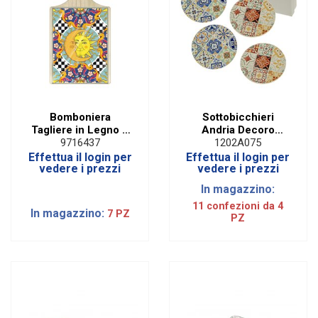
Bomboniera
Sottobicchieri
Tagliere in Legno e
Andria Decoro
Vetro Decoro Sole
Maiolica Ø 11 cm (4
9716437
1202A075
Luna
PZ)
Effettua il login per
Effettua il login per
vedere i prezzi
vedere i prezzi
In magazzino:
11 confezioni da 4
In magazzino:
7 PZ
PZ