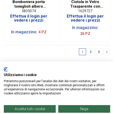
Bomboniera porta
Ciotola in Vetro
tovaglioli albero
Trasparente con
della vita in legno e
Bordo Oro | H 5 Cm
5835074
1629727
laminato
Effettua il login per
Effettua il login per
vedere i prezzi
vedere i prezzi
In magazzino:
In magazzino:
4 PZ
26 PZ
1
2
3
Utilizziamo i cookie
Potremmo posizionarli per l'analisi dei dati dei nostri visitatori, per
ISCRIVITI ALLA NEWSLETTER
migliorare il nostro sito Web, mostrare contenuti personalizzati e offrirti
un'esperienza di navigazione eccezionale. Per ulteriori informazioni sui
cookie utilizziamo aprire le impostazioni.
Accetta tutti i cookie
Nega