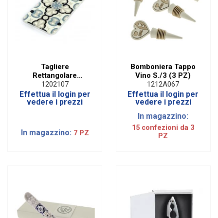
Tagliere
Bomboniera Tappo
Rettangolare
Vino S./3 (3 PZ)
Taormina
1202107
1212A067
Effettua il login per
Effettua il login per
vedere i prezzi
vedere i prezzi
In magazzino:
15 confezioni da 3
In magazzino:
7 PZ
PZ