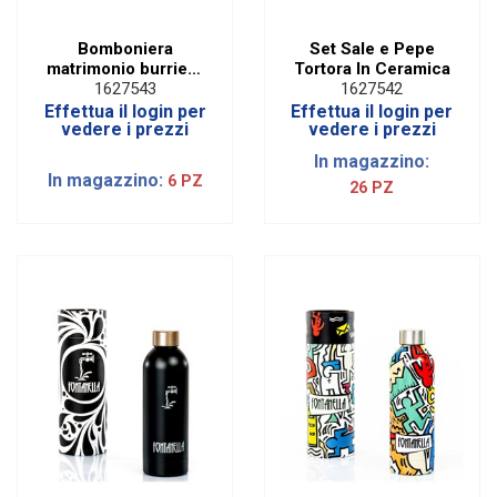
Bomboniera
Set Sale e Pepe
matrimonio burriera
Tortora In Ceramica
tortora
1627543
1627542
Effettua il login per
Effettua il login per
vedere i prezzi
vedere i prezzi
In magazzino:
In magazzino:
6 PZ
26 PZ