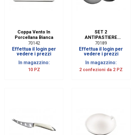
Coppa Vento In
SET 2
Porcellana Bianca
ANTIPASTIERE
MEDIE IN
70142
70189
PORCELLANA
Effettua il login per
Effettua il login per
BIANCA (2 PEZZI)
vedere i prezzi
vedere i prezzi
In magazzino:
In magazzino:
10 PZ
2 confezioni da 2 PZ