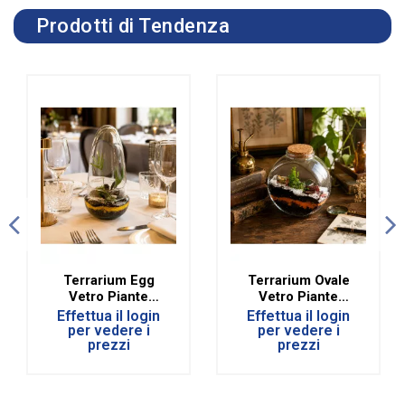
Prodotti di Tendenza
Terrarium Egg
Terrarium Ovale
Vetro Piante
Vetro Piante
Tropicali Diam.
Tropicali H 17,2
Effettua il login
Effettua il login
12,8 Cm
Cm
per vedere i
per vedere i
prezzi
prezzi