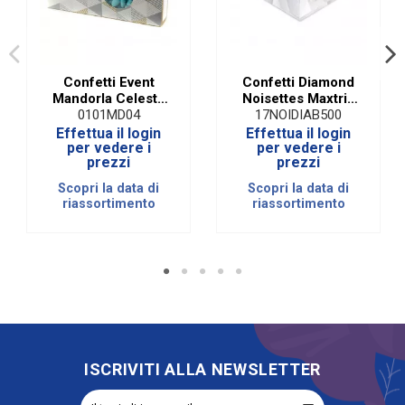
Confetti Event
Confetti Diamond
Mandorla Celeste
Noisettes Maxtris
Denaro Via
Bianco | 500 Gr
0101MD04
17NOIDIAB500
Fiume51|1 KG
Effettua il login
Effettua il login
per vedere i
per vedere i
prezzi
prezzi
Scopri la data di
Scopri la data di
riassortimento
riassortimento
ISCRIVITI ALLA NEWSLETTER