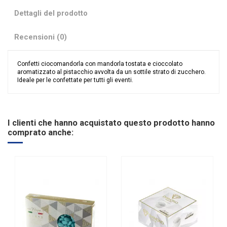
Dettagli del prodotto
Recensioni (0)
Confetti ciocomandorla con mandorla tostata e cioccolato
aromatizzato al pistacchio avvolta da un sottile strato di zucchero.
Ideale per le confettate per tutti gli eventi.
Nessuna recensione
Colore
Bianco
Tipologia confetti
Denaro
I clienti che hanno acquistato questo prodotto hanno
Ingredienti
Mandorla e Cioccolato
comprato anche:
Gusto
Dolci e Delizie
Glutine
SENZA Glutine
Made in Italy
Made in Italy
Marchio
Denaro - Via Fiume 51