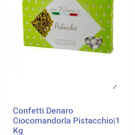
Confetti Denaro
Ciocomandorla Pistacchio|1
Kg