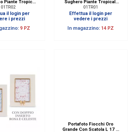
o Piante Tropicali
Sughero Piante Tropicali
am. 13 Cm
Diam. 22 Cm
01TR02
01TR01
ua il login per
Effettua il login per
ere i prezzi
vedere i prezzi
gazzino:
In magazzino:
9 PZ
14 PZ
Portafoto Fiocchi Oro
Grande Con Scatola L 17 X