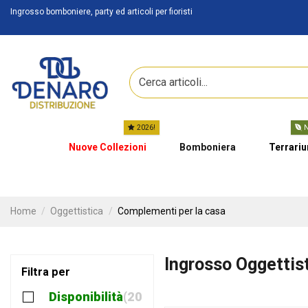
Ingrosso bomboniere, party ed articoli per fioristi
2026!
N
Nuove Collezioni
Bomboniera
Terrari
Home
Oggettistica
Complementi per la casa
Ingrosso Oggettis
Filtra per
Disponibilità
209