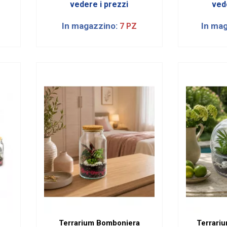
vedere i prezzi
ved
In magazzino:
In ma
7 PZ
Terrarium Bomboniera
Terrariu