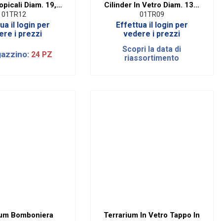
opicali Diam. 19,5
Cilinder In Vetro Diam. 13,5
Cm
Cm
01TR12
01TR09
ua il login per
Effettua il login per
ere i prezzi
vedere i prezzi
Scopri la data di
gazzino:
24 PZ
riassortimento
ium Bomboniera
Terrarium In Vetro Tappo In