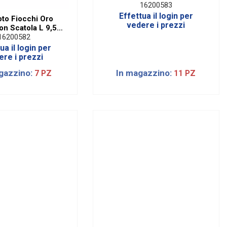
H 20 Cm
16200583
Effettua il login per
oto Fiocchi Oro
vedere i prezzi
on Scatola L 9,5 X
H 12 Cm
16200582
ua il login per
ere i prezzi
gazzino:
In magazzino:
7 PZ
11 PZ