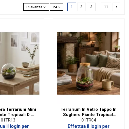
1
2
3
…
11
Rilevanza
24
ra Terrarium Mini
Terrarium In Vetro Tappo In
nte Tropicali D 12
Sughero Piante Tropicali
Cm
Diam. 17 Cm
01TR13
01TR04
ua il login per
Effettua il login per