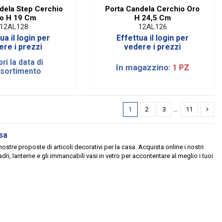
dela Step Cerchio
Porta Candela Cerchio Oro
o H 19 Cm
H 24,5 Cm
12AL128
12AL126
ua il login per
Effettua il login per
ere i prezzi
vedere i prezzi
ri la data di
In magazzino:
1 PZ
ssortimento
1
2
3
…
11
asa
nostre proposte di articoli decorativi per la casa. Acquista online i nostri
ri, lanterne e gli immancabili vasi in vetro per accontentare al meglio i tuoi