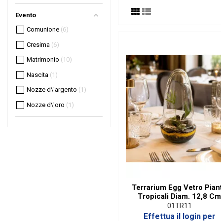
Evento
Comunione
6
Cresima
6
Matrimonio
10
Nascita
1
Nozze d\'argento
1
Nozze d\'oro
1
Terrarium Egg Vetro Pian
Tropicali Diam. 12,8 C
01TR11
Effettua il login per