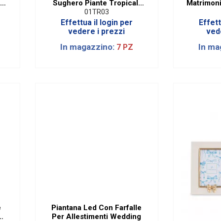
.
Sughero Piante Tropicali
Matrimoni
Diam. 16 Cm
Di
01TR03
Effettua il login per
Effett
vedere i prezzi
ved
In magazzino:
In ma
7 PZ
e
Piantana Led Con Farfalle
6
Per Allestimenti Wedding