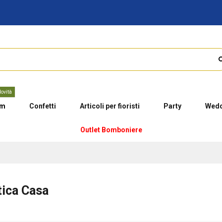
ovità
um
Confetti
Articoli per fioristi
Party
Wedd
Outlet Bomboniere
tica Casa