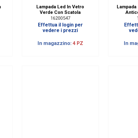
n
Lampada Led In Vetro
Lampada 
Verde Con Scatola
Antic
16200547
Effettua il login per
Effett
vedere i prezzi
ved
In magazzino:
In ma
4 PZ