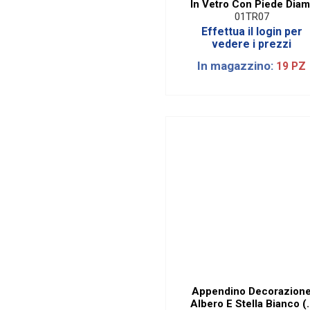
In Vetro Con Piede Diam
17 Cm
01TR07
Effettua il login per
vedere i prezzi
In magazzino:
19 PZ
Appendino Decorazion
Albero E Stella Bianco (