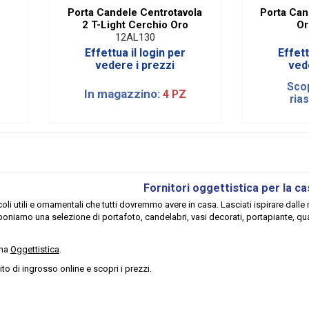
Porta Candele Centrotavola
Porta Can
2 T-Light Cerchio Oro
Or
12AL130
Effettua il login per
Effett
vedere i prezzi
ved
Scop
In magazzino:
4 PZ
ria
Fornitori oggettistica per la c
coli utili e ornamentali che tutti dovremmo avere in casa. Lasciati ispirare dalle 
oponiamo una selezione di portafoto, candelabri, vasi decorati, portapiante, quad
ina
Oggettistica
.
ito di ingrosso online e scopri i prezzi.