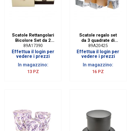
Scatole Rettangolari
Scatole regalo set
Bicolore Set da 2
da 3 quadrate di
pezzi
colore bianco
89A17390
89A20425
Effettua il login per
Effettua il login per
vedere i prezzi
vedere i prezzi
In magazzino:
In magazzino:
13 PZ
16 PZ