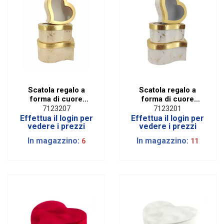
Scatola regalo a
Scatola regalo a
forma di cuore
forma di cuore
storto bianco e oro
storto rosa e oro Set
7123207
7123201
(set da 3 pz)
da 3 pz
Effettua il login per
Effettua il login per
vedere i prezzi
vedere i prezzi
In magazzino:
In magazzino:
6
11