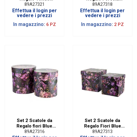
Foresta Black | Diam.
Black | Diam. 25,5
89A27321
89A27318
19 cm
cm
Effettua il login per
Effettua il login per
vedere i prezzi
vedere i prezzi
In magazzino:
In magazzino:
6 PZ
2 PZ
Set 2 Scatole da
Set 2 Scatole da
Regalo fiori Blue
Regalo Fiori Blue
Rotonde | Diam. 25,5
Quadrate
89A27316
89A27313
cm