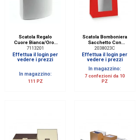
Scatola Regalo
Scatola Bomboniera
Cuore Bianca/Oro |
Sacchetto Con
H 8 Cm
Finestra Lino Rosso
7113201
2038023C
17 X 7 X 23,5 cm
Effettua il login per
Effettua il login per
(10 PZ)
vedere i prezzi
vedere i prezzi
In magazzino:
In magazzino:
7 confezioni da 10
111 PZ
PZ