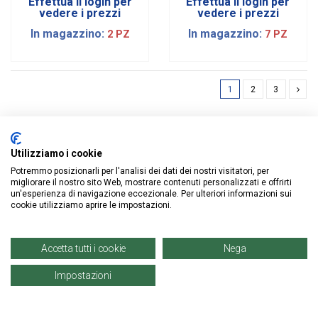
Effettua il login per
Effettua il login per
vedere i prezzi
vedere i prezzi
In magazzino:
In magazzino:
2 PZ
7 PZ
1
2
3
Utilizziamo i cookie
Potremmo posizionarli per l'analisi dei dati dei nostri visitatori, per
ISCRIVITI ALLA NEWSLETTER
migliorare il nostro sito Web, mostrare contenuti personalizzati e offrirti
un'esperienza di navigazione eccezionale. Per ulteriori informazioni sui
cookie utilizziamo aprire le impostazioni.
Accetta tutti i cookie
Nega
Impostazioni
Informazioni