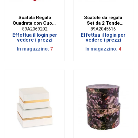
Scatola Regalo
Scatole da regalo
Quadrata con Cuore
Set da 2 Tonde
H 15 cm
Bianche H 30 cm
89A2069202
89A2045616
Effettua il login per
Effettua il login per
vedere i prezzi
vedere i prezzi
In magazzino:
In magazzino:
7
4