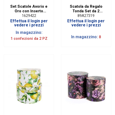
Set Scatole Avorio e
Scatola da Regalo
Oro con Inserto
Tonda Set da 2
Removibile (2 PZ)
Floreale Blu
1629422
89A27319
Effettua il login per
Effettua il login per
vedere i prezzi
vedere i prezzi
In magazzino:
In magazzino:
8
1 confezioni da 2 PZ