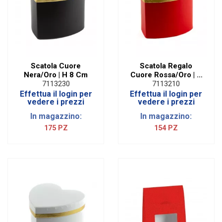
Scatola Cuore
Scatola Regalo
Nera/Oro | H 8 Cm
Cuore Rossa/Oro | H
8 Cm
7113230
7113210
Effettua il login per
Effettua il login per
vedere i prezzi
vedere i prezzi
In magazzino:
In magazzino:
175 PZ
154 PZ