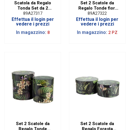
Scatola da Regalo
Set 2 Scatole da
Tonda Set da 2
Regalo Tonde fiori
Limoni Giallo
Blue | Diam. 19 cm
89A27317
89A27322
Effettua il login per
Effettua il login per
vedere i prezzi
vedere i prezzi
In magazzino:
In magazzino:
8
2 PZ
Set 2 Scatole da
Set 2 Scatole da
Regalo Tonde
Regalo Foresta