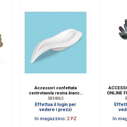
o
Accessori confettata
ACCESSO
centrotavola resina bianco
ONLINE F
L 76 x H 20 cm
5834063
Effettua il login per
Effett
vedere i prezzi
ved
In magazzino:
In ma
2 PZ