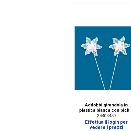
Addobbi girandola in
plastica bianca con pick
cm 8.5 X DIAM. cm. 4.5 (12
34403459
pz)
Effettua il login per
vedere i prezzi