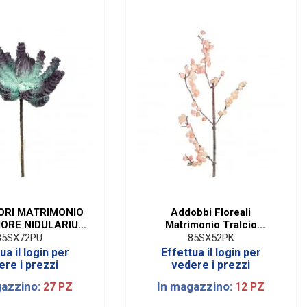
RI MATRIMONIO
Addobbi Floreali
IORE NIDULARIUM
Matrimonio Tralcio
76 CM PU
Roselline | H 120 Cm PK
85SX72PU
85SX52PK
ua il login per
Effettua il login per
ere i prezzi
vedere i prezzi
gazzino:
In magazzino:
27 PZ
12 PZ