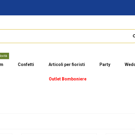
ovità
um
Confetti
Articoli per fioristi
Party
Wedd
Outlet Bomboniere