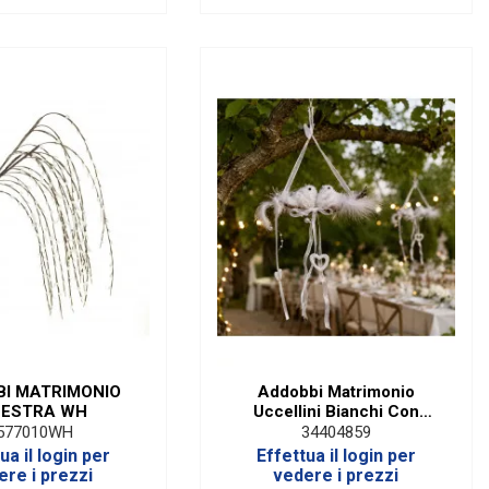
BI MATRIMONIO
Addobbi Matrimonio
NESTRA WH
Uccellini Bianchi Con
Cuore Da Appendere Cm
577010WH
34404859
21X6 (4 PZ)
ua il login per
Effettua il login per
ere i prezzi
vedere i prezzi