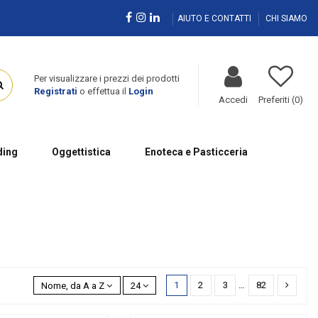
AIUTO E CONTATTI
CHI SIAMO
Per visualizzare i prezzi dei prodotti
Registrati
o effettua il
Login
Accedi
Preferiti (
0
)
ing
Oggettistica
Enoteca e Pasticceria
1
2
3
…
82
Nome, da A a Z
24