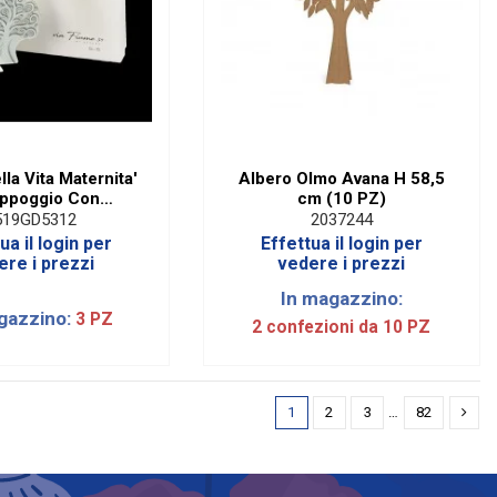
lla Vita Maternita'
Albero Olmo Avana H 58,5
ppoggio Con
cm (10 PZ)
ione Cuore E Box
519GD5312
2037244
ua il login per
Effettua il login per
ere i prezzi
vedere i prezzi
In magazzino:
gazzino:
3 PZ
2 confezioni da 10 PZ
1
2
3
…
82