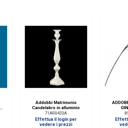
Addobbi Matrimonio
ADDOB
 H
Candelabro in alluminio
GI
71AR0433A
8
Effettua il login per
Effett
vedere i prezzi
ved