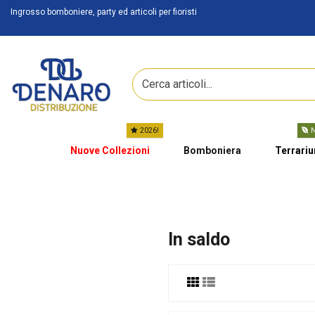
Ingrosso bomboniere, party ed articoli per fioristi
2026!
N
Nuove Collezioni
Bomboniera
Terrari
In saldo