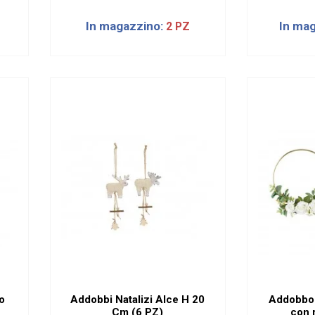
In magazzino:
In ma
2 PZ
Z
o
Addobbi Natalizi Alce H 20
Addobbo 
Cm (6 PZ)
con 