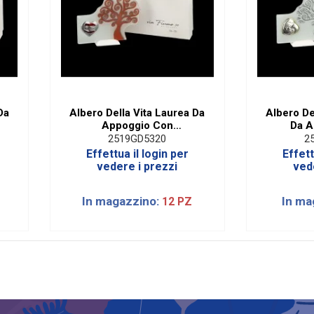
Da
Albero Della Vita Laurea Da
Albero De
Appoggio Con
Da A
ox
Applicazione Cuore E Box
Applicaz
2519GD5320
2
Effettua il login per
Effett
vedere i prezzi
ved
In magazzino:
In ma
12 PZ