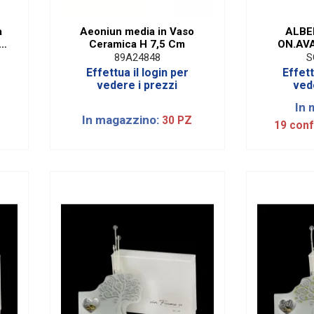
a
Aeoniun media in Vaso
ALBE
38
Ceramica H 7,5 Cm
ON.AVA
89A24848
S
Effettua il login per
Effett
vedere i prezzi
ved
In 
In magazzino:
30 PZ
19 conf