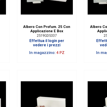
Albero Con Profum. 25 Con
Albero C
Applicazione E Box
Appli
2519GD5337
2
Effettua il login per
Effett
vedere i prezzi
ved
In magazzino:
In ma
4 PZ