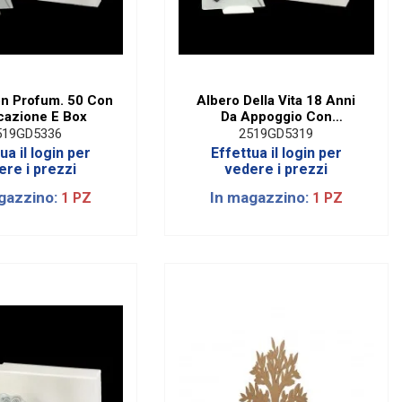
on Profum. 50 Con
Albero Della Vita 18 Anni
cazione E Box
Da Appoggio Con
Applicazione Cuore E Box
519GD5336
2519GD5319
ua il login per
Effettua il login per
ere i prezzi
vedere i prezzi
gazzino:
In magazzino:
1 PZ
1 PZ