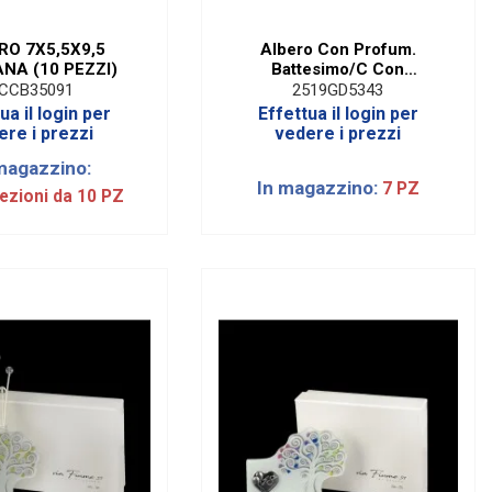
RO 7X5,5X9,5
Albero Con Profum.
NA (10 PEZZI)
Battesimo/C Con
Applicazione E Box
CCB35091
2519GD5343
ua il login per
Effettua il login per
ere i prezzi
vedere i prezzi
magazzino:
In magazzino:
7 PZ
ezioni da 10 PZ