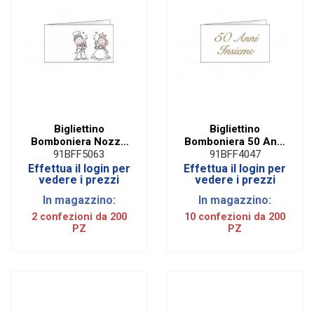
Bigliettino
Bigliettino
Bomboniera Nozze
Bomboniera 50 Anni
Sposini (Pz. 200)
Insieme (Pz. 200)
91BFF5063
91BFF4047
Effettua il login per
Effettua il login per
vedere i prezzi
vedere i prezzi
In magazzino:
In magazzino:
2 confezioni da 200
10 confezioni da 200
PZ
PZ