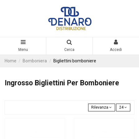
Menu
Cerca
Accedi
Home
Bomboniera
Bigliettini bomboniere
Ingrosso Bigliettini Per Bomboniere
Rilevanza
24