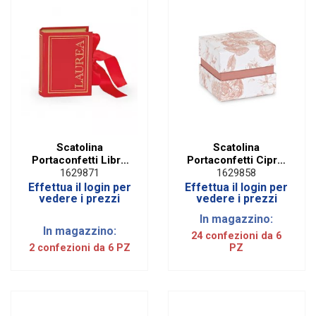
Scatolina
Scatolina
Portaconfetti Libro
Portaconfetti Cipria
Laurea Rosso H 9,5
Fantasia Toile con
1629871
1629858
cm (6 PZ)
Inserto Removibile
Effettua il login per
Effettua il login per
(6 PZ)
vedere i prezzi
vedere i prezzi
In magazzino:
In magazzino:
24 confezioni da 6
2 confezioni da 6 PZ
PZ