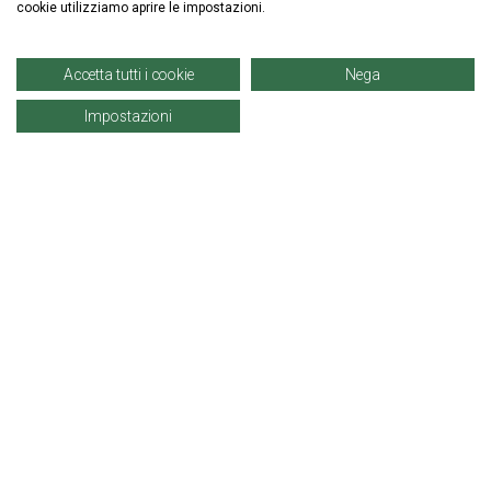
cookie utilizziamo aprire le impostazioni.
ISCRIVITI ALLA NEWSLETTER
Accetta tutti i cookie
Nega
Impostazioni
Informazioni
Account
Prodotti
© Copyright 2021 | Denaro Distribuzione Srl. |
P. IVA: 02671960819