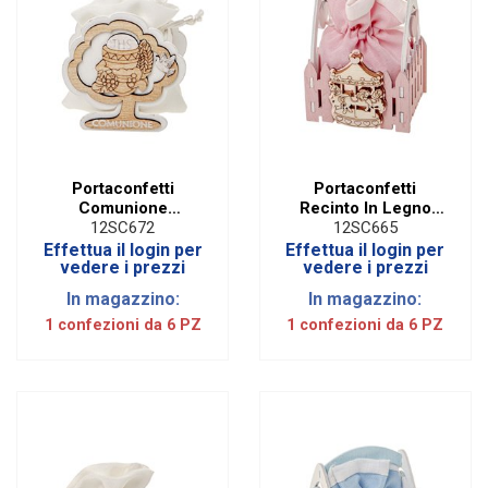
Portaconfetti
Portaconfetti
Comunione
Recinto In Legno
Applicazione Calice
Giostra Rosa | H 11
12SC672
12SC665
e Colomba in Legno
CM (6 PZ)
Effettua il login per
Effettua il login per
(6 PZ)
vedere i prezzi
vedere i prezzi
In magazzino:
In magazzino:
1 confezioni da 6 PZ
1 confezioni da 6 PZ