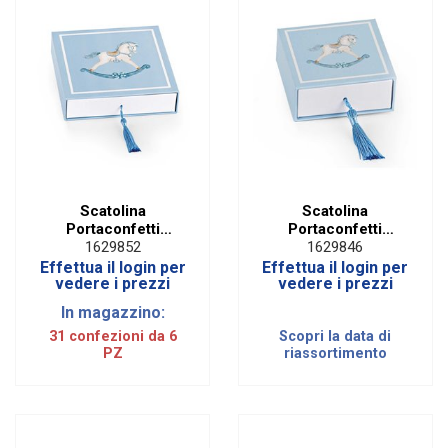
Scatolina
Scatolina
Portaconfetti
Portaconfetti
Grande Cavallino
Cavallino Azzurro
1629852
1629846
Azzurro con
con Nappina e
Effettua il login per
Effettua il login per
Nappina e Inserto
Inserto Removibile
vedere i prezzi
vedere i prezzi
Removibile (6 PZ)
(6 PZ)
In magazzino:
31 confezioni da 6
Scopri la data di
PZ
riassortimento