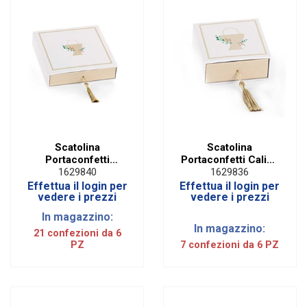
Scatolina
Scatolina
Portaconfetti
Portaconfetti Calice
Grande Calice
Comunione con
1629840
1629836
Comunione con
Nappina e Inserto
Effettua il login per
Effettua il login per
Nappina e Inserto
Removibile (6 PZ)
vedere i prezzi
vedere i prezzi
Removibile (6 PZ)
In magazzino:
In magazzino:
21 confezioni da 6
PZ
7 confezioni da 6 PZ