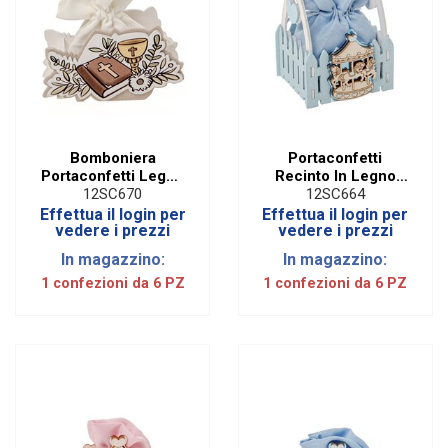
Bomboniera
Portaconfetti
Portaconfetti Legno
Recinto In Legno
Decorato Prima
Giostra Celeste | H
12SC670
12SC664
Comunione (6 PZ)
11 CM (6 PZ)
Effettua il login per
Effettua il login per
vedere i prezzi
vedere i prezzi
In magazzino:
In magazzino:
1 confezioni da 6 PZ
1 confezioni da 6 PZ