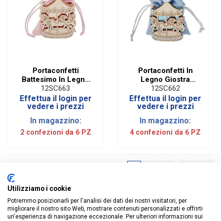
Portaconfetti
Portaconfetti In
Battesimo In Legno
Legno Giostra
Giostra Rosa (6 PZ)
Celeste (6 PZ)
12SC663
12SC662
Effettua il login per
Effettua il login per
vedere i prezzi
vedere i prezzi
In magazzino:
In magazzino:
2 confezioni da 6 PZ
4 confezioni da 6 PZ
1
2
3
…
23
Utilizziamo i cookie
Potremmo posizionarli per l'analisi dei dati dei nostri visitatori, per
migliorare il nostro sito Web, mostrare contenuti personalizzati e offrirti
un'esperienza di navigazione eccezionale. Per ulteriori informazioni sui