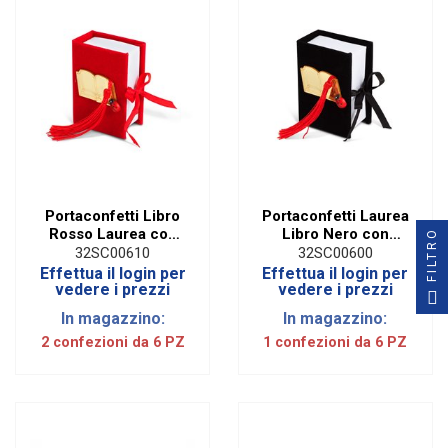
Portaconfetti Libro
Portaconfetti Laurea
Rosso Laurea con
Libro Nero con
FILTRO
Applicazione in Plex
Applicazione in Plex
32SC00610
32SC00600
e Nappina (6 PZ)
e Nappina (6 PZ)
Effettua il login per
Effettua il login per
vedere i prezzi
vedere i prezzi
In magazzino:
In magazzino:
2 confezioni da 6 PZ
1 confezioni da 6 PZ