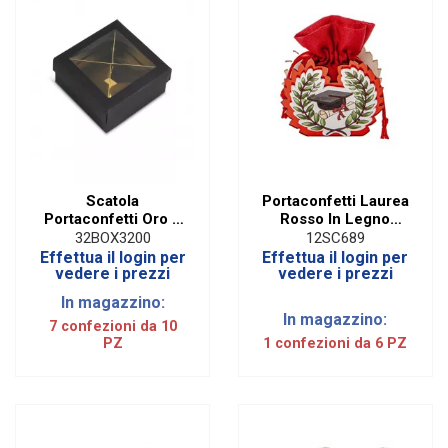
Scatola
Portaconfetti Laurea
Portaconfetti Oro e
Rosso In Legno
Nero con Divisore
Tocco e Alloro | H 7
32BOX3200
12SC689
10X10X5 Cm (10
CM (6 PZ)
Effettua il login per
Effettua il login per
PZ)
vedere i prezzi
vedere i prezzi
In magazzino:
In magazzino:
7 confezioni da 10
PZ
1 confezioni da 6 PZ