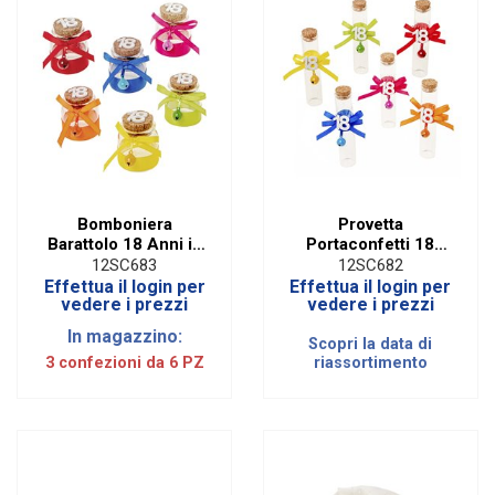
Bomboniera
Provetta
Barattolo 18 Anni in
Portaconfetti 18
Vetro con
Anni con
12SC683
12SC682
Campanellina e
Campanellina e
Effettua il login per
Effettua il login per
Fiocco 6 Assortiti (6
Fiocco 6 Assortiti |
vedere i prezzi
vedere i prezzi
PZ)
H 13 CM (6 PZ)
In magazzino:
Scopri la data di
3 confezioni da 6 PZ
riassortimento