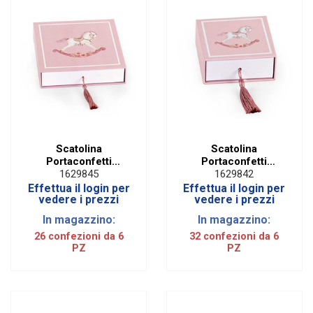
Scatolina
Scatolina
Portaconfetti
Portaconfetti
Grande Cavallino
Cavallino Rosa con
1629845
1629842
Rosa con Nappina e
Nappina e Inserto
Effettua il login per
Effettua il login per
Inserto Removibile
Removibile (6 PZ)
vedere i prezzi
vedere i prezzi
(6 PZ)
In magazzino:
In magazzino:
26 confezioni da 6
32 confezioni da 6
PZ
PZ