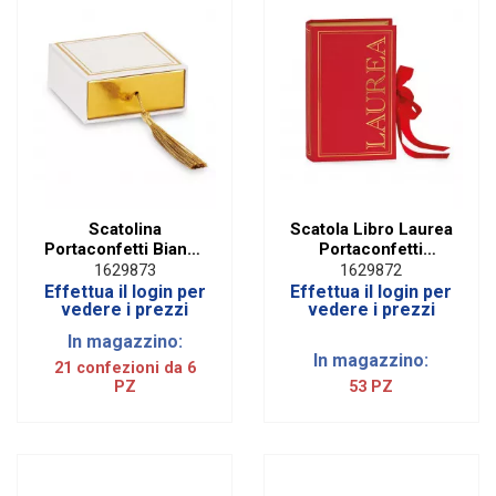
Scatolina
Scatola Libro Laurea
Portaconfetti Bianca
Portaconfetti
con Nappina e
Grande Con Inserto
1629873
1629872
Inserto Removibile
Removibile | H 19
Effettua il login per
Effettua il login per
Oro (6 PZ)
cm
vedere i prezzi
vedere i prezzi
In magazzino:
In magazzino:
21 confezioni da 6
PZ
53 PZ