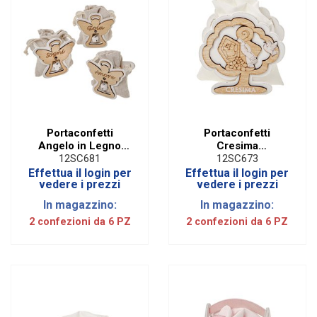
Portaconfetti
Portaconfetti
Angelo in Legno
Cresima
Con Campanellina 3
Applicazione
12SC681
12SC673
Assortiti (6 PZ)
Cappello e Colomba
Effettua il login per
Effettua il login per
in Legno (6 PZ)
vedere i prezzi
vedere i prezzi
In magazzino:
In magazzino:
2 confezioni da 6 PZ
2 confezioni da 6 PZ