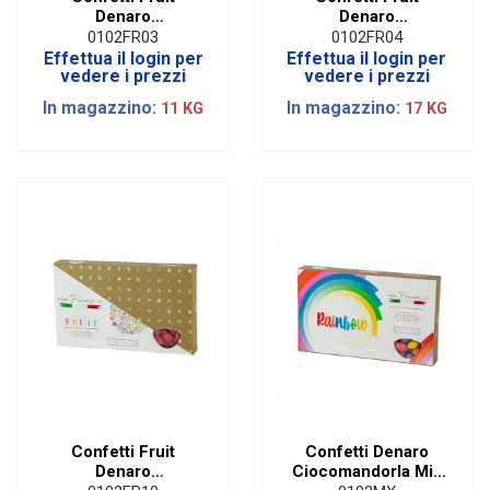
Denaro
Denaro
Cioccomandorla
Cioccomandorla
0102FR03
0102FR04
Alla Frutta Senza
Alla Frutta Senza
Effettua il login per
Effettua il login per
Glutine Rosa|1 KG
Glutine Celeste|1 KG
vedere i prezzi
vedere i prezzi
In magazzino:
In magazzino:
11 KG
17 KG
Confetti Fruit
Confetti Denaro
Denaro
Ciocomandorla Mix