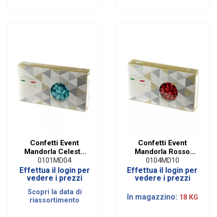
Confetti Event
Confetti Event
Mandorla Celeste
Mandorla Rosso
Denaro Via
Denaro Via
0101MD04
0104MD10
Fiume51|1 KG
Fiume51|1 KG
Effettua il login per
Effettua il login per
vedere i prezzi
vedere i prezzi
Scopri la data di
In magazzino:
18 KG
riassortimento