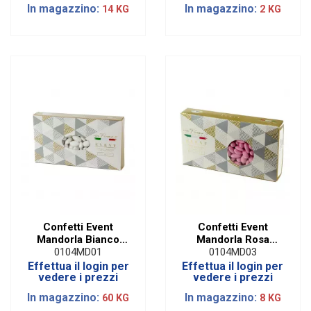
In magazzino:
In magazzino:
14 KG
2 KG
Confetti Event
Confetti Event
Mandorla Bianco
Mandorla Rosa
Denaro Via
Denaro Via
0104MD01
0104MD03
Fiume51|1 Kg
Fiume51|1 Kg
Effettua il login per
Effettua il login per
vedere i prezzi
vedere i prezzi
In magazzino:
In magazzino:
60 KG
8 KG