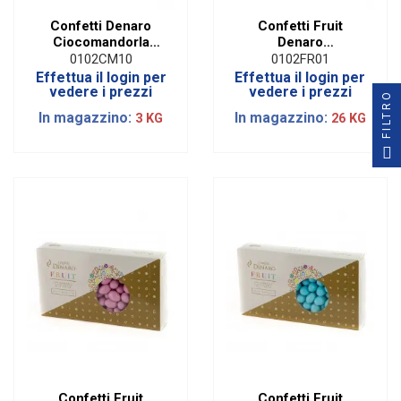
Confetti Denaro
Confetti Fruit
Ciocomandorla
Denaro
Classic Rosso|1 Kg
Cioccomandorla
0102CM10
0102FR01
Alla Frutta Senza
Effettua il login per
Effettua il login per
Glutine Bianco|1 KG
vedere i prezzi
vedere i prezzi
FILTRO
In magazzino:
In magazzino:
3 KG
26 KG
Confetti Fruit
Confetti Fruit