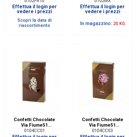
Cioccomandorla
Rainbow Colorati | 1
0102FR10
0102MX
Alla Frutta Senza
Kg Senza Glutine
Effettua il login per
Effettua il login per
Glutine Rosso|1 KG
vedere i prezzi
vedere i prezzi
Scopri la data di
In magazzino:
20 KG
riassortimento
Confetti Chocolate
Confetti Chocolate
Via Fiume51
Via Fiume51
Cioccolato Bianco|1
Cioccolato Rosa|1
0104CC01
0104CC03
Kg
Kg
Effettua il login per
Effettua il login per