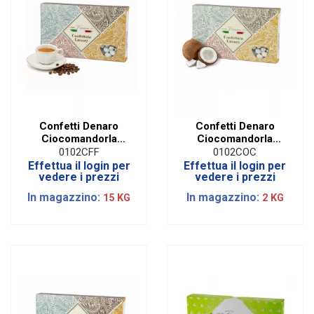
Confetti Denaro
Confetti Denaro
Ciocomandorla
Ciocomandorla
Caffe' | 1 Kg
Cocco | 1 Kg
0102CFF
0102COC
Effettua il login per
Effettua il login per
vedere i prezzi
vedere i prezzi
In magazzino:
In magazzino:
15 KG
2 KG