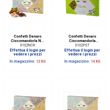
Confetti Denaro
Confetti Denaro
Ciocomandorla Nut
Ciocomandorla
Cream | 1 Kg
Pistacchio|1 Kg
0102NCR
0102PST
Effettua il login per
Effettua il login per
vedere i prezzi
vedere i prezzi
In magazzino:
In magazzino:
12 KG
14 KG