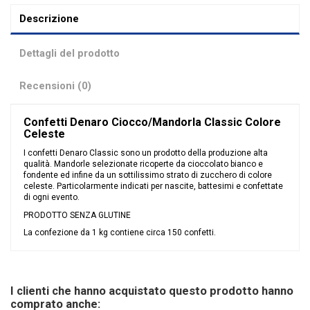
Descrizione
Dettagli del prodotto
Recensioni (0)
Confetti Denaro Ciocco/Mandorla Classic Colore
Celeste
I confetti Denaro Classic sono un prodotto della produzione alta
qualità. Mandorle selezionate ricoperte da cioccolato bianco e
fondente ed infine da un sottilissimo strato di zucchero di colore
celeste. Particolarmente indicati per nascite, battesimi e confettate
di ogni evento.
PRODOTTO SENZA GLUTINE
La confezione da 1 kg contiene circa 150 confetti.
Nessuna recensione
Colore
Celeste
Tipologia confetti
Ciocomandorla
I clienti che hanno acquistato questo prodotto hanno
Ingredienti
Mandorla e Cioccolato
comprato anche: