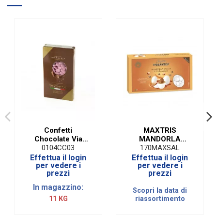
Glutine
SENZA Glutine
Made in Italy
Made in Italy
Marchio
Denaro - Via Fiume 51
Confetti
MAXTRIS
Chocolate Via
MANDORLA
Fiume51
SALATA E
0104CC03
170MAXSAL
Cioccolato Rosa|1
CARAMELLO
Effettua il login
Effettua il login
Kg
per vedere i
per vedere i
prezzi
prezzi
In magazzino:
Scopri la data di
11 KG
riassortimento