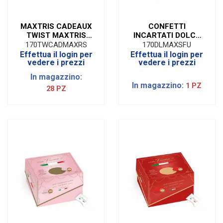
MAXTRIS CADEAUX
CONFETTI
TWIST MAXTRIS
INCARTATI DOLCE
ROSSI 500GR
LAUREA MAXTRIS
170TWCADMAXRS
170DLMAXSFU
SFUMATO ROSSO
Effettua il login per
Effettua il login per
SENZA GLUTINE |
vedere i prezzi
vedere i prezzi
500 GR
In magazzino:
In magazzino:
1 PZ
28 PZ