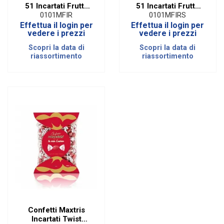
51 Incartati Frutta
51 Incartati Frutta
Rosa|500 Gr
Rosso|500 Gr
0101MFIR
0101MFIRS
Effettua il login per
Effettua il login per
vedere i prezzi
vedere i prezzi
Scopri la data di
Scopri la data di
riassortimento
riassortimento
Confetti Maxtris
Incartati Twist