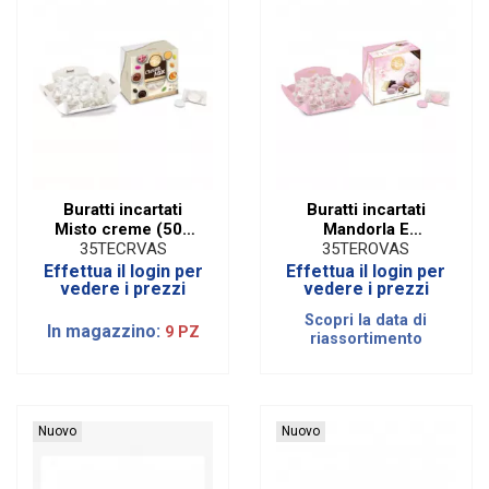
Buratti incartati
Buratti incartati
Misto creme (500
Mandorla E
gr)
Cioccolato Rosa
35TECRVAS
35TEROVAS
(500 gr)
Effettua il login per
Effettua il login per
vedere i prezzi
vedere i prezzi
Scopri la data di
In magazzino:
9 PZ
riassortimento
Nuovo
Nuovo