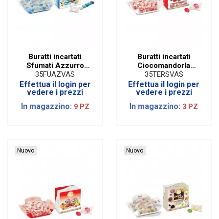
Buratti incartati
Buratti incartati
Sfumati Azzurro
Ciocomandorla
incartati (500 gr)
Rosso (500 gr)
35FUAZVAS
35TERSVAS
Effettua il login per
Effettua il login per
vedere i prezzi
vedere i prezzi
In magazzino:
In magazzino:
9 PZ
3 PZ
Nuovo
Nuovo