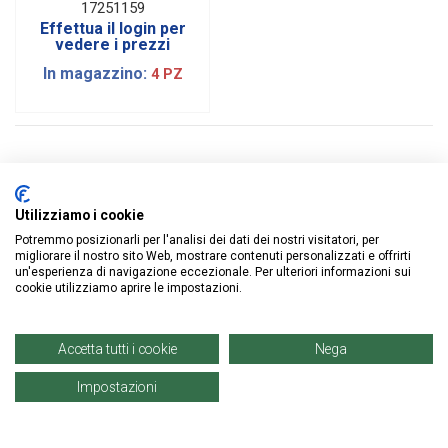
Mandorla E
17251159
Cioccolato
Effettua il login per
Rosso|1Kg
vedere i prezzi
In magazzino:
4 PZ
Utilizziamo i cookie
Potremmo posizionarli per l'analisi dei dati dei nostri visitatori, per
ISCRIVITI ALLA NEWSLETTER
migliorare il nostro sito Web, mostrare contenuti personalizzati e offrirti
un'esperienza di navigazione eccezionale. Per ulteriori informazioni sui
cookie utilizziamo aprire le impostazioni.
Accetta tutti i cookie
Nega
Impostazioni
Informazioni