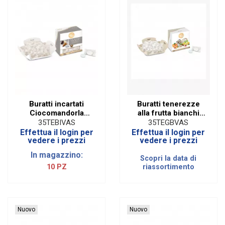
Buratti incartati
Buratti tenerezze
Ciocomandorla
alla frutta bianchi
Luxury bianco (500
incartati (500 gr)
35TEBIVAS
35TEGBVAS
gr)
Effettua il login per
Effettua il login per
vedere i prezzi
vedere i prezzi
In magazzino:
Scopri la data di
10 PZ
riassortimento
Nuovo
Nuovo