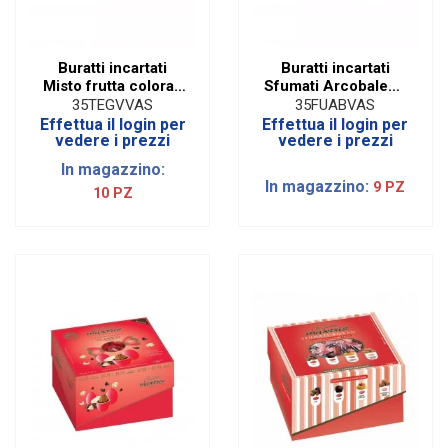
Buratti incartati
Buratti incartati
Misto frutta colorati
Sfumati Arcobaleno
incartati (500 gr)
incartati (500 gr)
35TEGVVAS
35FUABVAS
Effettua il login per
Effettua il login per
vedere i prezzi
vedere i prezzi
In magazzino:
In magazzino:
9 PZ
10 PZ