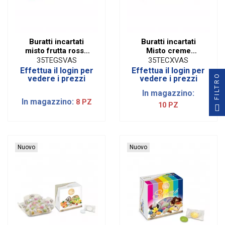
Buratti incartati
Buratti incartati
misto frutta rosso
Misto creme
(500 gr)
COLORATI (500 gr)
35TEGSVAS
35TECXVAS
Effettua il login per
Effettua il login per
FILTRO
vedere i prezzi
vedere i prezzi
In magazzino:
In magazzino:
8 PZ
10 PZ
Nuovo
Nuovo