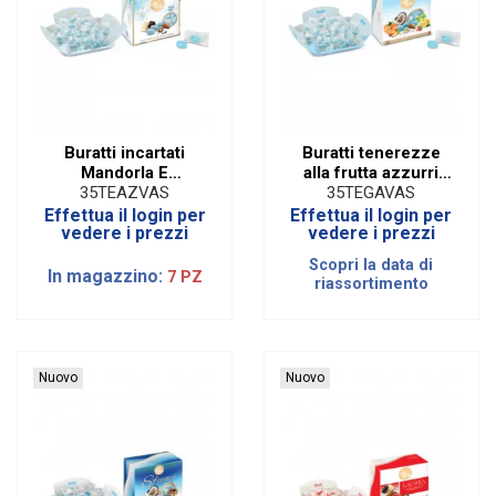
Buratti incartati
Buratti tenerezze
Mandorla E
alla frutta azzurri
Cioccolato Celeste
incartati (500 gr)
35TEAZVAS
35TEGAVAS
(500 gr)
Effettua il login per
Effettua il login per
vedere i prezzi
vedere i prezzi
Scopri la data di
In magazzino:
7 PZ
riassortimento
Nuovo
Nuovo