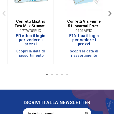
Confetti Maxtris
Confetti Via Fiume
Two Milk Sfumato
51 Incartati Frutta
Celeste
Celeste| 500 Gr
17TWOSFUC
0101MFIC
Effettua il login
Effettua il login
per vedere i
per vedere i
prezzi
prezzi
Scopri la data di
Scopri la data di
riassortimento
riassortimento
ISCRIVITI ALLA NEWSLETTER