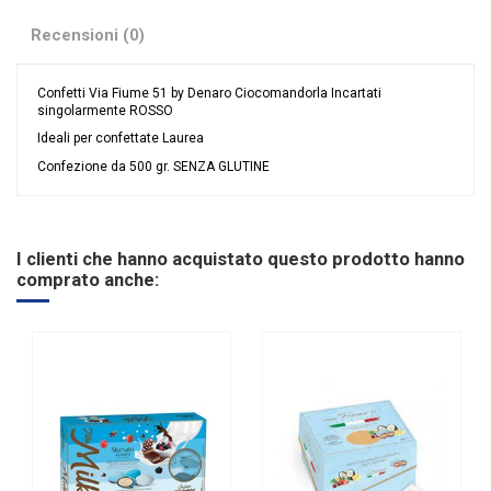
Recensioni (0)
Confetti Via Fiume 51 by Denaro Ciocomandorla Incartati
singolarmente ROSSO
Ideali per confettate Laurea
Confezione da 500 gr. SENZA GLUTINE
Nessuna recensione
Colore
Rosso
Tipologia confetti
Incartati
I clienti che hanno acquistato questo prodotto hanno
Ingredienti
Mandorla e Cioccolato
comprato anche:
Glutine
SENZA Glutine
Riordinabile
No
Marchio
Denaro - Via Fiume 51