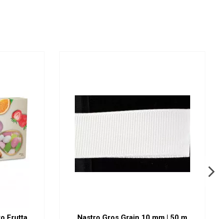
o Frutta
Nastro Gros Grain 10 mm | 50 m