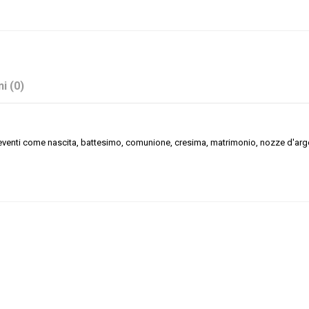
i (0)
li eventi come nascita, battesimo, comunione, cresima, matrimonio, nozze d'arg
Trasparente
Plexiglass
Battesimo
Compleanno
Comunione
Cresima
Laurea e Diploma