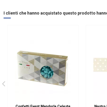
I clienti che hanno acquistato questo prodotto han
Confetti Event Mandorla Celeste
Nastro