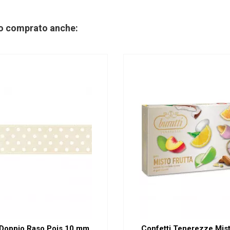
no comprato anche:
 Doppio Raso Pois 10 mm
Confetti Tenerezze Mist