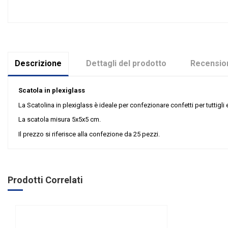
Descrizione
Dettagli del prodotto
Recension
Scatola in plexiglass
La Scatolina in plexiglass è ideale per confezionare confetti per tuttig
La scatola misura 5x5x5 cm.
Il prezzo si riferisce alla confezione da 25 pezzi.
Nessuna recensione
Colore
Materiale
Prodotti Correlati
Evento