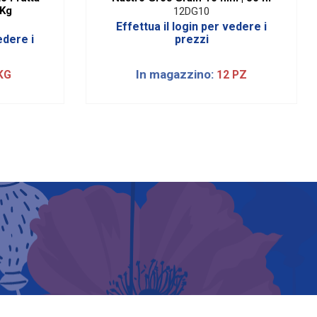
 Kg
12DG10
Effettua il login per vedere i
edere i
prezzi
In magazzino:
KG
12 PZ