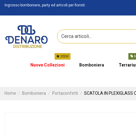
Ingrosso bomboniere, party ed articoli per fioristi
2026!
N
Nuove Collezioni
Bomboniera
Terrari
Home
Bomboniera
Portaconfetti
SCATOLA IN PLEXIGLASS C