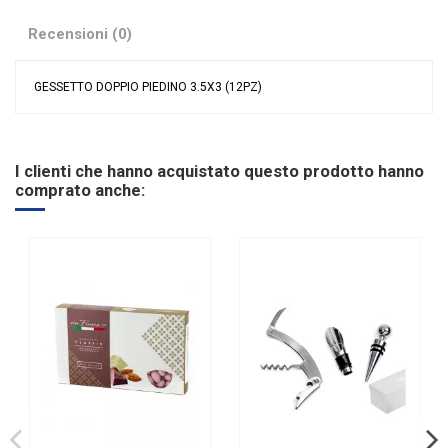
Recensioni (0)
GESSETTO DOPPIO PIEDINO 3.5X3 (12PZ)
Nessuna recensione
Colore
Bianco
Tipologia
Gessetti
I clienti che hanno acquistato questo prodotto hanno
Riordinabile
No
comprato anche: