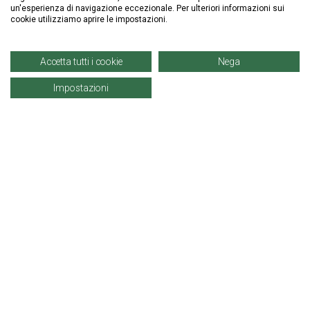
un'esperienza di navigazione eccezionale. Per ulteriori informazioni sui
cookie utilizziamo aprire le impostazioni.
Accetta tutti i cookie
Nega
Impostazioni
Informazioni
Account
Prodotti
© Copyright 2021 | Denaro Distribuzione Srl. |
P. IVA: 02671960819