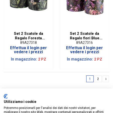
Set 2 Scatole da
Set 2 Scatole da
Regalo Foresta
Regalo fiori Blue
Black | Diam. 25,5
Rotonde | Diam. 25,5
89A27318
89A27316
cm
cm
Effettua il login per
Effettua il login per
vedere i prezzi
vedere i prezzi
In magazzino:
In magazzino:
2 PZ
2 PZ
1
2
Utilizziamo i cookie
Potremmo posizionarli per l'analisi dei dati dei nostri visitatori, per
ISCRIVITI ALLA NEWSLETTER
migliorare il nostro sito Web, mostrare contenuti personalizzati e offrirti