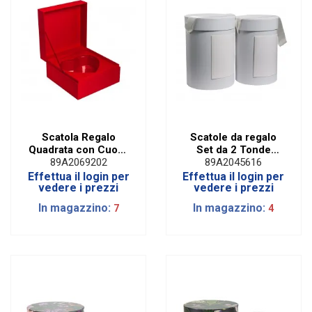
Scatola Regalo
Scatole da regalo
Quadrata con Cuore
Set da 2 Tonde
H 15 cm
Bianche H 30 cm
89A2069202
89A2045616
Effettua il login per
Effettua il login per
vedere i prezzi
vedere i prezzi
In magazzino:
In magazzino:
7
4