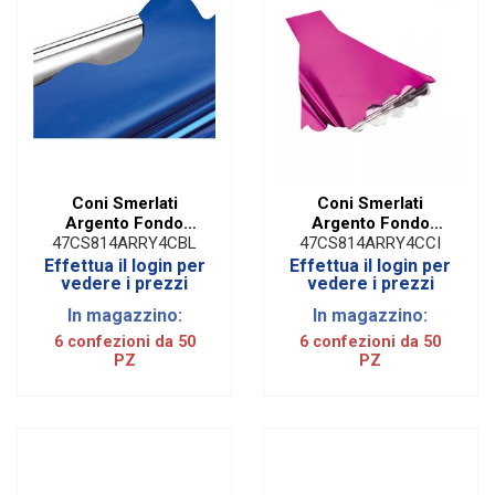
Coni Smerlati
Coni Smerlati
Argento Fondo
Argento Fondo
Pieno Blu | H 50 Cm
Pieno Ciclamino | H
47CS814ARRY4CBL
47CS814ARRY4CCI
(50 PZ)
50 Cm (50 PZ)
Effettua il login per
Effettua il login per
vedere i prezzi
vedere i prezzi
In magazzino:
In magazzino:
6 confezioni da 50
6 confezioni da 50
PZ
PZ