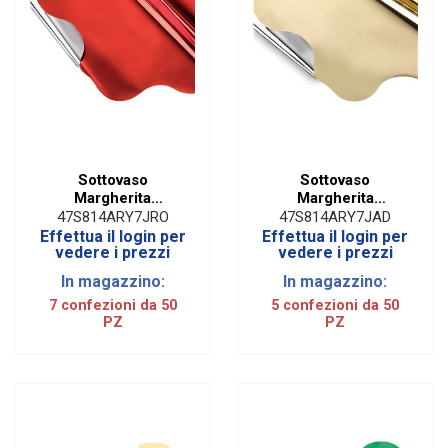
Sottovaso
Sottovaso
Margherita
Margherita
Argento/Rosso
Argento/Oro Fondo
47S814ARY7JRO
47S814ARY7JAD
Fondo Pieno (50
Pieno (50 Pz)
Effettua il login per
Effettua il login per
PZ)
vedere i prezzi
vedere i prezzi
In magazzino:
In magazzino:
7 confezioni da 50
5 confezioni da 50
PZ
PZ