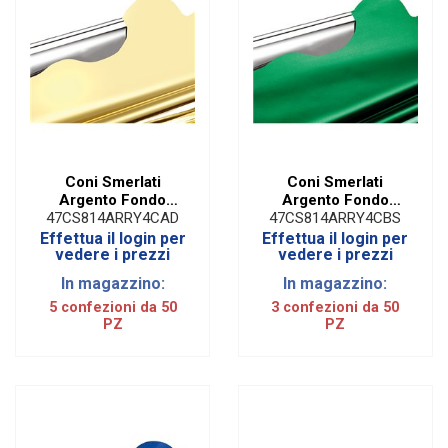
Coni Smerlati
Coni Smerlati
Argento Fondo
Argento Fondo
Pieno Dorato | H 50
Pieno Verde Bosco |
47CS814ARRY4CAD
47CS814ARRY4CBS
Cm (50 PZ)
H 50 Cm (50 PZ)
Effettua il login per
Effettua il login per
vedere i prezzi
vedere i prezzi
In magazzino:
In magazzino:
5 confezioni da 50
3 confezioni da 50
PZ
PZ