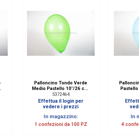
o
Palloncino Tondo Verde
Pallonci
m.
Medio Pastello 10"/26 cm.
Pastello
(100 Pezzi)
5372464
Effettua il login per
Effett
vedere i prezzi
ved
In magazzino:
In 
Z
1 confezioni da 100 PZ
4 confe