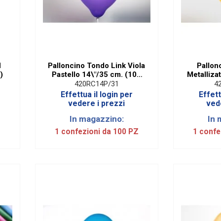
H
Palloncino Tondo Link Viola
Pallon
)
Pastello 14\"/35 cm. (100
Metalliza
Pezzi)
420RC14P/31
4
Effettua il login per
Effett
vedere i prezzi
ved
In magazzino:
In 
1 confezioni da 100 PZ
1 confe