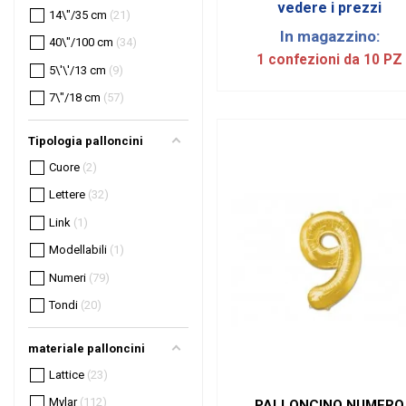
vedere i prezzi
14\"/35 cm
21
In magazzino:
40\"/100 cm
34
1 confezioni da 10 PZ
5\'\'/13 cm
9
7\"/18 cm
57
Tipologia palloncini
Cuore
2
Lettere
32
Link
1
Modellabili
1
Numeri
79
Tondi
20
materiale palloncini
Lattice
23
Mylar
112
PALLONCINO NUMERO