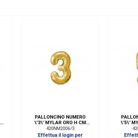
PALLONCINO NUMERO
PALLO
\"3\" MYLAR ORO H CM
\"5\" 
20/8'' (10 PEZZI)
20/8
420NM2006/3
42
Effettua il login per
Effett