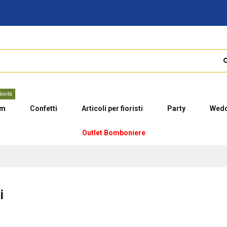
ovità
um
Confetti
Articoli per fioristi
Party
Wedd
Outlet Bomboniere
i