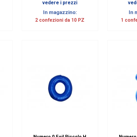
vedere i prezzi
ved
In magazzino:
In 
2 confezioni da 10 PZ
1 conf
Numero 0 Foil Piccolo H
Numero 