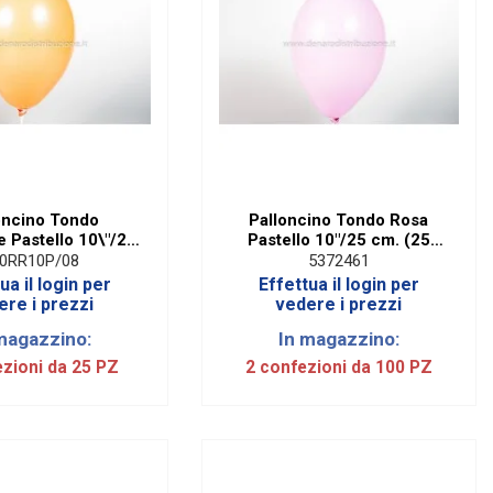
oncino Tondo
Palloncino Tondo Rosa
 Pastello 10\"/25
Pastello 10"/25 cm. (25
 (25 Pezzi)
Pezzi)
0RR10P/08
5372461
ua il login per
Effettua il login per
ere i prezzi
vedere i prezzi
magazzino:
In magazzino:
ezioni da 25 PZ
2 confezioni da 100 PZ