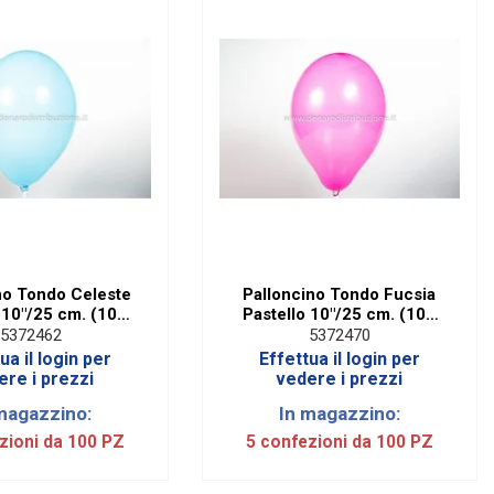
no Tondo Celeste
Palloncino Tondo Fucsia
 10"/25 cm. (100
Pastello 10"/25 cm. (100
Pezzi)
Pezzi)
5372462
5372470
ua il login per
Effettua il login per
ere i prezzi
vedere i prezzi
magazzino:
In magazzino:
zioni da 100 PZ
5 confezioni da 100 PZ