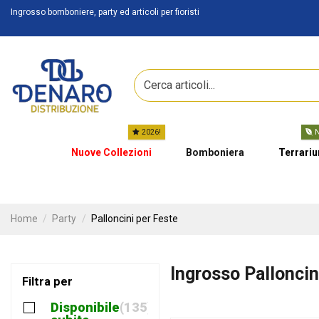
Ingrosso bomboniere, party ed articoli per fioristi
2026!
N
Nuove Collezioni
Bomboniera
Terrari
Home
Party
Palloncini per Feste
Ingrosso Palloncin
Filtra per
Disponibile
135