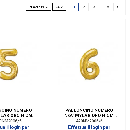
1
2
3
…
6
Rilevanza
24
NCINO NUMERO
PALLONCINO NUMERO
MYLAR ORO H CM
\"6\" MYLAR ORO H CM
'' (10 PEZZI)
20/8'' (10 PEZZI)
0NM2006/5
420NM2006/6
ua il login per
Effettua il login per