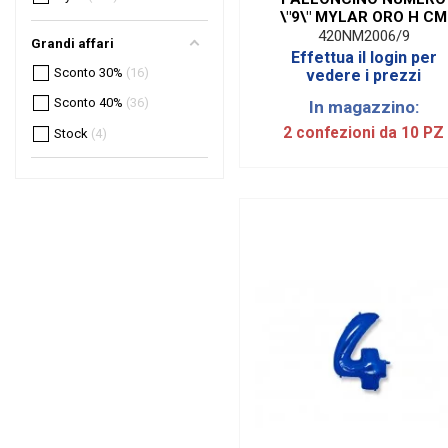
\"9\" MYLAR ORO H CM
20/8'' (10 PEZZI)
420NM2006/9
Grandi affari
Effettua il login per
Sconto 30%
16
vedere i prezzi
Sconto 40%
36
In magazzino:
2 confezioni da 10 PZ
Stock
4