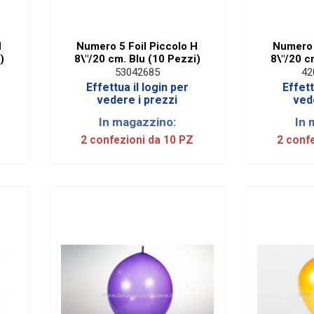
H
Numero 5 Foil Piccolo H
Numero 
)
8\"/20 cm. Blu (10 Pezzi)
8\"/20 c
53042685
42
Effettua il login per
Effett
vedere i prezzi
ved
In magazzino:
In 
2 confezioni da 10 PZ
2 conf