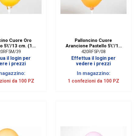
cino Cuore Oro
Palloncino Cuore
to 5\"/13 cm. (100
Arancione Pastello 5\"/13
Pezzi)
cm. (100 Pezzi)
20RF5M/39
420RF5P/08
ua il login per
Effettua il login per
ere i prezzi
vedere i prezzi
magazzino:
In magazzino:
zioni da 100 PZ
1 confezioni da 100 PZ