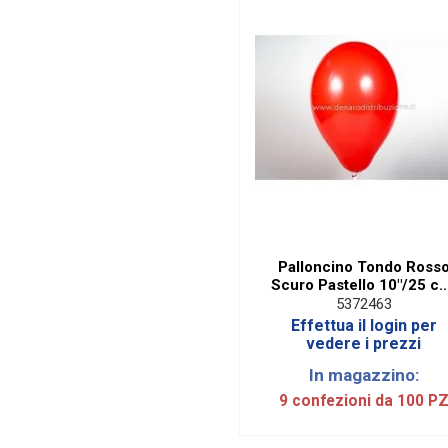
Palloncino Tondo Ross
Scuro Pastello 10"/25 c
(100 Pezzi)
5372463
Effettua il login per
vedere i prezzi
In magazzino:
9 confezioni da 100 P