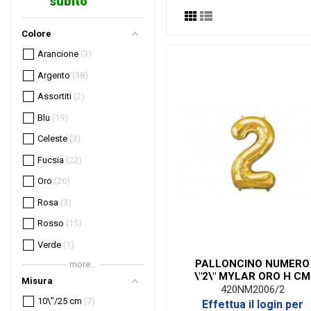
subito
Colore
Arancione
3
Argento
38
Assortiti
2
Blu
19
Celeste
3
Fucsia
22
Oro
26
Rosa
3
Rosso
15
Verde
1
PALLONCINO NUMERO
more...
\"2\" MYLAR ORO H CM
Misura
20/8'' (10 PEZZI)
420NM2006/2
10\"/25 cm
7
Effettua il login per