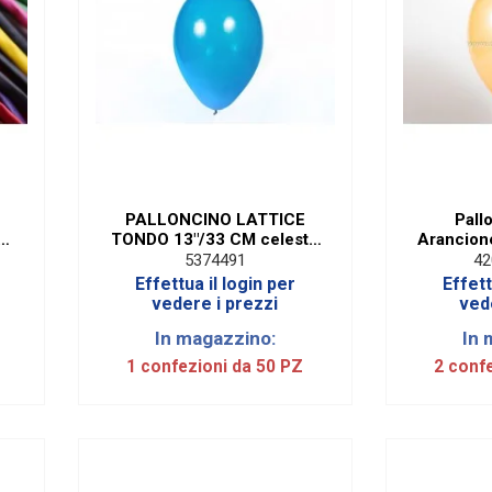
PALLONCINO LATTICE
Pall
5
TONDO 13"/33 CM celeste
Arancione
CRISTALLO (50 PEZZI)
cm.
5374491
42
Effettua il login per
Effett
vedere i prezzi
ved
In magazzino:
In 
Z
1 confezioni da 50 PZ
2 conf