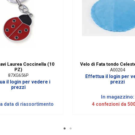
avi Laurea Coccinella (10
Velo di Fata tondo Celest
PZ)
A00204
87XG656P
Effettua il login per v
ua il login per vedere i
prezzi
prezzi
In magazzino:
la data di riassortimento
4 confezioni da 50