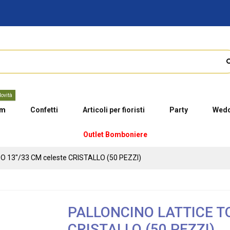
ovità
um
Confetti
Articoli per fioristi
Party
Wedd
Outlet Bomboniere
 13"/33 CM celeste CRISTALLO (50 PEZZI)
PALLONCINO LATTICE TO
CRISTALLO (50 PEZZI)