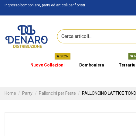
Ingrosso bomboniere, party ed articoli per fioristi
2026!
N
Nuove Collezioni
Bomboniera
Terrari
Home
Party
Palloncini per Feste
PALLONCINO LATTICE TONDO