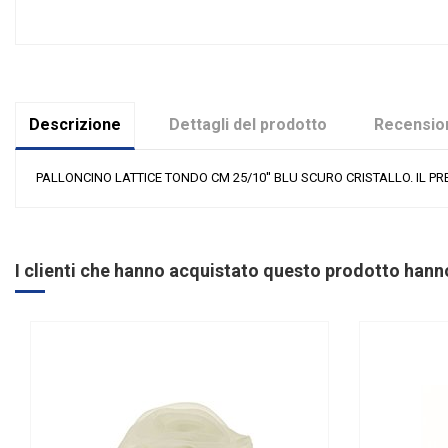
Descrizione
Dettagli del prodotto
Recension
PALLONCINO LATTICE TONDO CM 25/10'' BLU SCURO CRISTALLO. IL PRE
Nessuna recensione
Colore
Tipologia palloncini
I clienti che hanno acquistato questo prodotto han
materiale palloncini