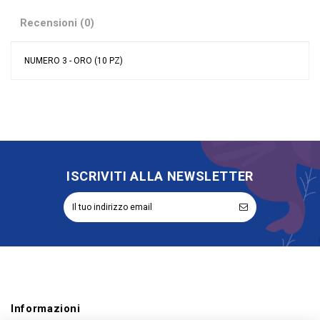
Recensioni (0)
NUMERO 3 - ORO (10 PZ)
Nessuna recensione
Colore
Oro
Misura
7\"/18 cm
Tipologia palloncini
Numeri
materiale palloncini
Mylar
ISCRIVITI ALLA NEWSLETTER
Informazioni