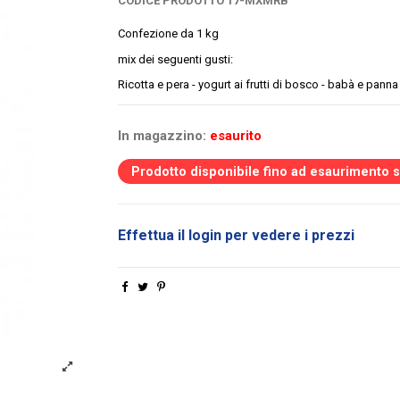
CODICE PRODOTTO
17-MXMRB
Confezione da 1 kg
mix dei seguenti gusti:
Ricotta e pera - yogurt ai frutti di bosco - babà e panna 
In magazzino:
esaurito
Prodotto disponibile fino ad esaurimento 
Effettua il login per vedere i prezzi