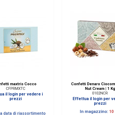
SENZA Glutine
No
Maxtris
nfetti maxtris Cocco
Confetti Denaro Ciocom
Nut Cream | 1 K
CFPRMXTC
0102NCR
ua il login per vedere i
prezzi
Effettua il login per v
prezzi
In magazzino:
10
la data di riassortimento