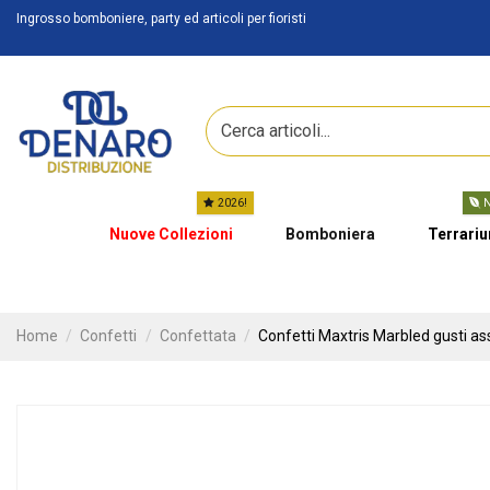
Ingrosso bomboniere, party ed articoli per fioristi
2026!
N
Nuove Collezioni
Bomboniera
Terrari
Home
Confetti
Confettata
Confetti Maxtris Marbled gusti ass