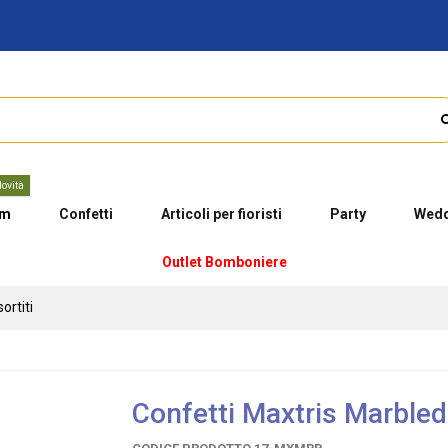
ovità
um
Confetti
Articoli per fioristi
Party
Wedd
Outlet Bomboniere
ortiti
Confetti Maxtris Marbled 