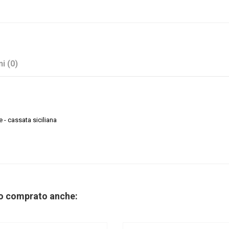
i (0)
e - cassata siciliana
Assortiti
Maxtris
no comprato anche:
Mandorla e Cioccolato
Assortito