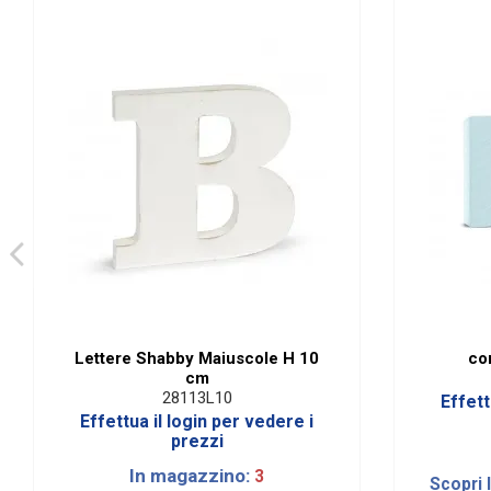
Glutine
Riordinabile
Marchio
Lettere Shabby Maiuscole H 10
co
cm
28113L10
Effett
Effettua il login per vedere i
prezzi
In magazzino:
3
Scopri 