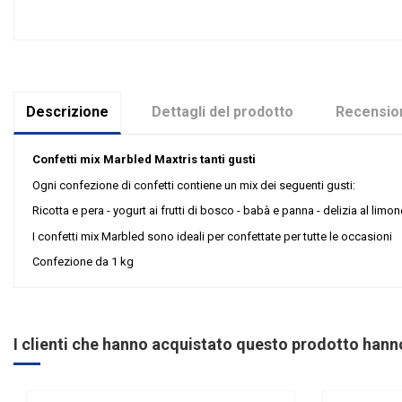
Descrizione
Dettagli del prodotto
Recension
Confetti mix Marbled Maxtris tanti gusti
Ogni confezione di confetti contiene un mix dei seguenti gusti:
Ricotta e pera - yogurt ai frutti di bosco - babà e panna - delizia al limon
I confetti mix Marbled sono ideali per confettate per tutte le occasioni
Confezione da 1 kg
Nessuna recensione
Colore
Tipologia confetti
I clienti che hanno acquistato questo prodotto han
Ingredienti
Gusto