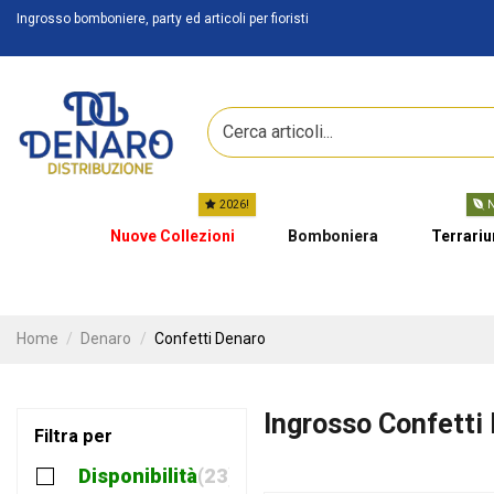
Ingrosso bomboniere, party ed articoli per fioristi
2026!
N
Nuove Collezioni
Bomboniera
Terrari
Home
Denaro
Confetti Denaro
Ingrosso Confetti
Filtra per
Disponibilità
23