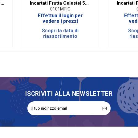
00
Incartati Frutta Celeste| 500
Incartati
Gr
0101MFIC
Effettua il login per
Effett
vedere i prezzi
ved
Scopri la data di
Scop
riassortimento
ria
ISCRIVITI ALLA NEWSLETTER