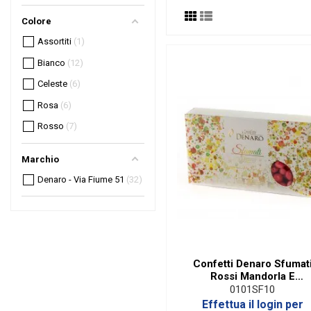
Colore
Assortiti
1
Bianco
12
Celeste
6
Rosa
6
Rosso
7
Marchio
Denaro - Via Fiume 51
32
Confetti Denaro Sfumat
Rossi Mandorla E
Cioccolato|1 Kg
0101SF10
Effettua il login per