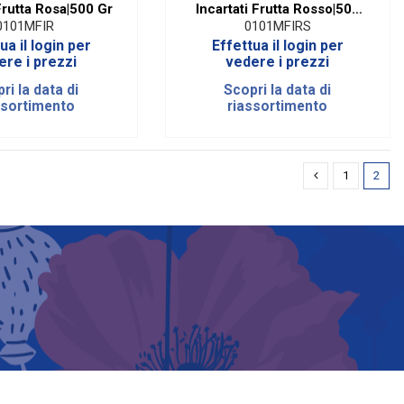
 Frutta Rosa|500 Gr
Incartati Frutta Rosso|500
Gr
0101MFIR
0101MFIRS
ua il login per
Effettua il login per
ere i prezzi
vedere i prezzi
ri la data di
Scopri la data di
ssortimento
riassortimento
1
2