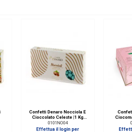
i
Confetti Denaro Nocciola E
Confet
Cioccolato Celeste |1 Kg
Ciocoma
Senza Glutine
R
0101NO04
Effettua il login per
Effett