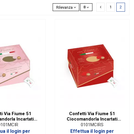
1
2
Rilevanza
8
ti Via Fiume 51
Confetti Via Fiume 51
ndorla Incartati
Ciocomandorla Incartati
osa|500 Gr
Rosso|500 Gr
0101MCIR
0101MCIRS
ua il login per
Effettua il login per