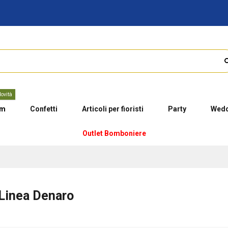
ovità
um
Confetti
Articoli per fioristi
Party
Wedd
Outlet Bomboniere
 Linea Denaro