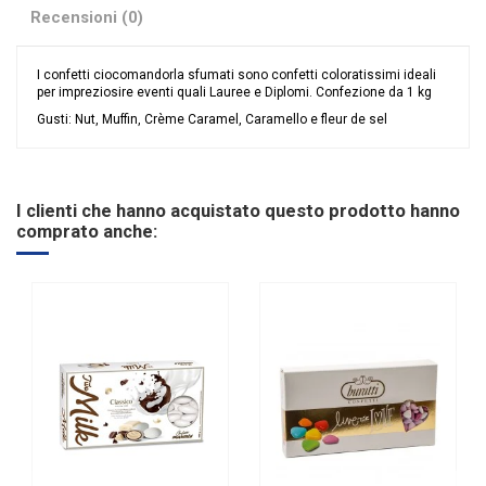
Recensioni (0)
I confetti ciocomandorla sfumati sono confetti coloratissimi ideali
per impreziosire eventi quali Lauree e Diplomi. Confezione da 1 kg
Gusti: Nut, Muffin, Crème Caramel, Caramello e fleur de sel
Nessuna recensione
Colore
Rosso
Tipologia confetti
Sfumati
I clienti che hanno acquistato questo prodotto hanno
Ingredienti
Mandorla e Cioccolato
comprato anche:
Gusto
Assortito
Glutine
SENZA Glutine
Riordinabile
No
Made in Italy
Made in Italy
Marchio
Denaro - Via Fiume 51