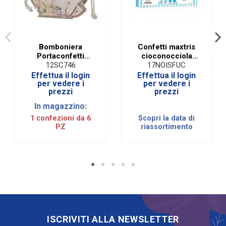
6 mm
Fucsia
12D0632
6 mm
Bomboniera
Confetti maxtris
Portaconfetti
cioconocciola
Prima Comunione
sfumato azzurro 1
12SC746
17NOISFUC
6 mm
(6 PZ)
KG
Effettua il login
Effettua il login
12D0629
per vedere i
per vedere i
Fango
prezzi
prezzi
In magazzino:
6 mm
1 confezioni da 6
Scopri la data di
12D0637
Cipria
PZ
riassortimento
Corallo
12D0635
6 mm
Argento
12D0624
6 mm
ISCRIVITI ALLA NEWSLETTER