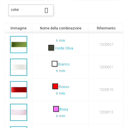

color
Immagine
Nome della combinazione
Riferimento
6 mm
12D0607
Verde Oliva
Bianco
12D0601
6 mm
Rosso
12D0616
6 mm
Rosa
12D0615
6 mm