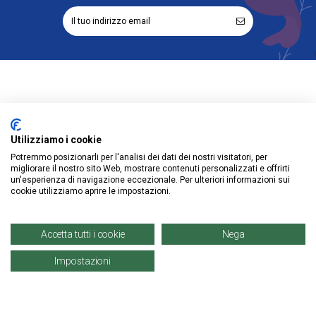
6 mm
12D0633
Pesca
Oro
12D0625
6 mm
6 mm
Informazioni
12D0638
Verde Smeraldo
Utilizziamo i cookie
Account
Potremmo posizionarli per l'analisi dei dati dei nostri visitatori, per
migliorare il nostro sito Web, mostrare contenuti personalizzati e offrirti
6 mm
Prodotti
un'esperienza di navigazione eccezionale. Per ulteriori informazioni sui
DRB06-SM004
cookie utilizziamo aprire le impostazioni.
Verde Mela
Accetta tutti i cookie
Nega
© Copyright 2021 | Denaro Distribuzione Srl. |
P. IVA: 02671960819
Impostazioni