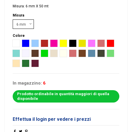
Misura: 6 mm X 50 mt
Misura
Colore
Bianco
Blu
Celeste
Corallo
Fucsia
Giallo
Nero
Oro
Rosa
Rosa antico
Rosso
Tiffany
Argento
Nocciola
Verde
Tortora
Avorio
Cipria
Fango
Avion
Verde Oliva
Verde Mela
Pesca
Verde Smeraldo
Bordeaux
In magazzino:
6
Prodotto ordinabile in quantità maggiori di quella
disponibile
Effettua il login per vedere i prezzi