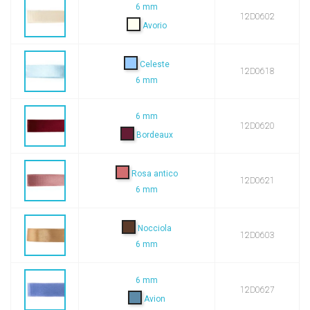
6 mm
12D0602
Avorio
Celeste
12D0618
6 mm
6 mm
12D0620
Bordeaux
Rosa antico
12D0621
6 mm
Nocciola
12D0603
6 mm
6 mm
12D0627
Avion