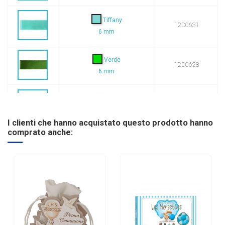
Tiffany
12D0631
6 mm
Verde
12D0628
6 mm
Nero
12D0630
6 mm
I clienti che hanno acquistato questo prodotto hanno
comprato anche:
Giallo
12D0611
6 mm
Blu
12D0619
6 mm
Tortora
12D0634