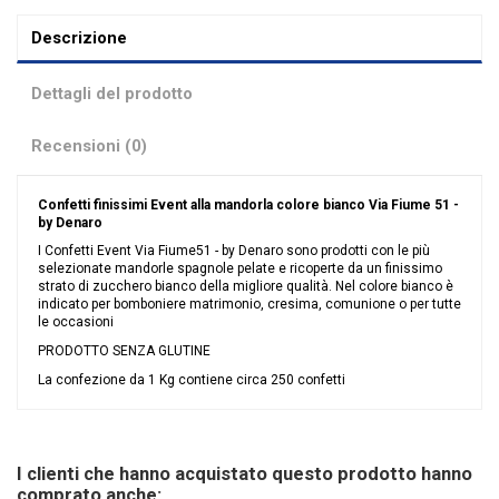
Descrizione
Dettagli del prodotto
Recensioni (0)
Confetti finissimi Event alla mandorla colore bianco
Via Fiume 51 -
by Denaro
I Confetti Event Via Fiume51 - by Denaro sono prodotti con le più
selezionate mandorle spagnole pelate e ricoperte da un finissimo
strato di zucchero bianco della migliore qualità. Nel colore bianco è
indicato per bomboniere matrimonio, cresima, comunione o per tutte
le occasioni
PRODOTTO SENZA GLUTINE
La confezione da 1 Kg contiene circa 250 confetti
Nessuna recensione
Colore
Bianco
Data di Fornitura 1
09/08/2026
I clienti che hanno acquistato questo prodotto hanno
Supply Qty 1
24
comprato anche: