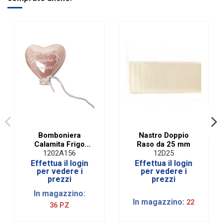
Tipologia confetti
Mandorla
Ingredienti
Mandorla
Glutine
SENZA Glutine
Made in Italy
Made in Italy
Marchio
Denaro - Via Fiume 51
Bomboniera
Nastro Doppio
Calamita Frigo
Raso da 25 mm
Palloncino In
1202A156
12D25
Porcellana Rosa
Effettua il login
Effettua il login
per vedere i
per vedere i
prezzi
prezzi
In magazzino:
In magazzino:
22
36 PZ