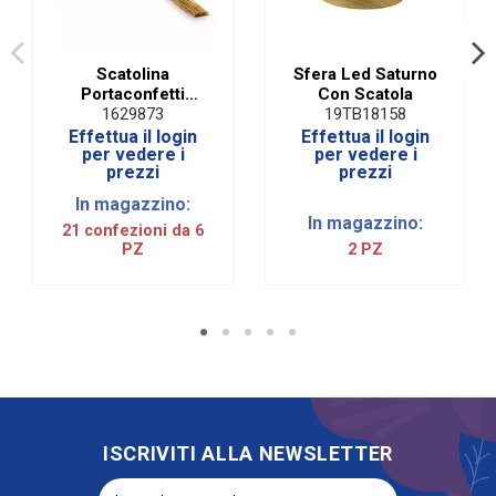
Scatolina
Sfera Led Saturno
Portaconfetti
Con Scatola
Bianca con
1629873
19TB18158
Nappina e Inserto
Effettua il login
Effettua il login
Removibile Oro (6
per vedere i
per vedere i
prezzi
prezzi
PZ)
In magazzino:
In magazzino:
21 confezioni da 6
PZ
2 PZ
ISCRIVITI ALLA NEWSLETTER