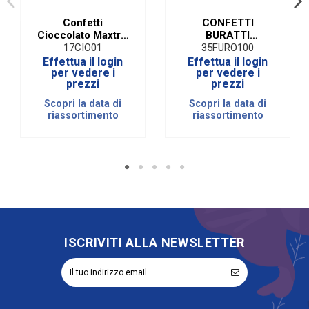
Confetti
CONFETTI
Cioccolato Maxtris
BURATTI
Bianco
TENEREZZE
17CIO01
35FURO100
SFUME' ROSA |
Effettua il login
Effettua il login
CIOCOMANDORLA
per vedere i
per vedere i
prezzi
prezzi
SFUMATO 1 KG
Scopri la data di
Scopri la data di
riassortimento
riassortimento
ISCRIVITI ALLA NEWSLETTER