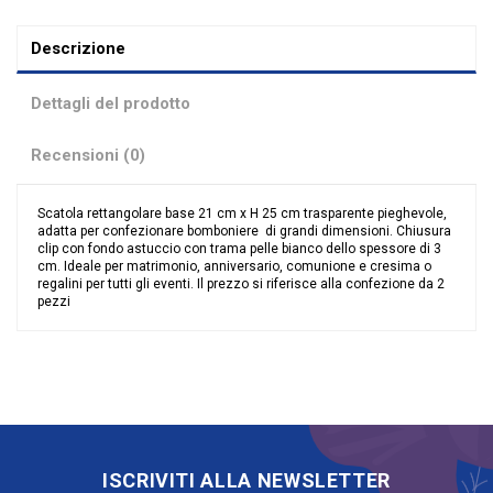
Descrizione
Dettagli del prodotto
Recensioni (0)
Scatola rettangolare base 21 cm x H 25 cm trasparente pieghevole,
adatta per confezionare bomboniere di grandi dimensioni. Chiusura
clip con fondo astuccio con trama pelle bianco dello spessore di 3
cm. Ideale per matrimonio, anniversario, comunione e cresima o
regalini per tutti gli eventi. Il prezzo si riferisce alla confezione da 2
pezzi
Nessuna recensione
Linea
Trasparente
ISCRIVITI ALLA NEWSLETTER