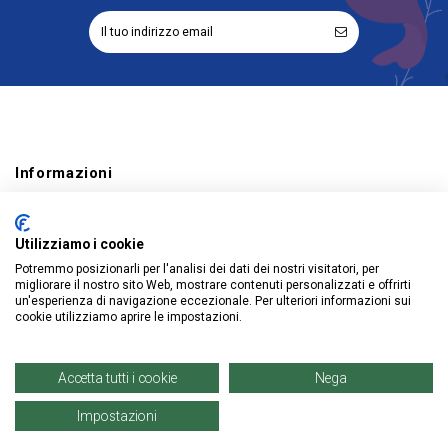
Informazioni
Account
Utilizziamo i cookie
Prodotti
Potremmo posizionarli per l'analisi dei dati dei nostri visitatori, per
migliorare il nostro sito Web, mostrare contenuti personalizzati e offrirti
un'esperienza di navigazione eccezionale. Per ulteriori informazioni sui
cookie utilizziamo aprire le impostazioni.
© Copyright 2021 | Denaro Distribuzione Srl. |
P. IVA: 02671960819
Accetta tutti i cookie
Nega
Impostazioni