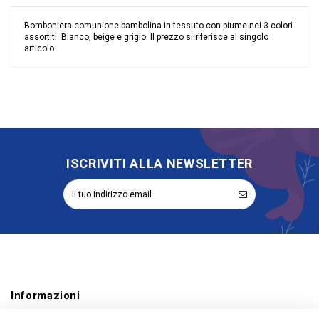
Bomboniera comunione bambolina in tessuto con piume nei 3 colori
assortiti: Bianco, beige e grigio. Il prezzo si riferisce al singolo
articolo.
Nessuna recensione
Colore
Assortiti
Materiale
Tessuto
Grandi affari
Stock
Evento
Comunione
Cresima
ISCRIVITI ALLA NEWSLETTER
Tipologia
Oggetto Decorativo
Riordinabile
No
Informazioni