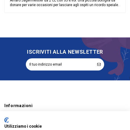
Amaro Jagermeister da 2 CL con 35% vol. Una piccola bottiglia da
donare per varie occasioni per lasciare agli ospiti un ricordo speiale.
Nessuna recensione
Categoria Prodotto
Liquori Mignon
ISCRIVITI ALLA NEWSLETTER
Informazioni
Account
Utilizziamo i cookie
Prodotti