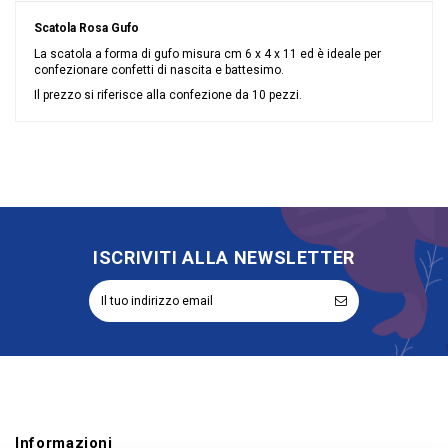
Scatola Rosa Gufo
La scatola a forma di gufo misura cm 6 x 4 x 11 ed è ideale per
confezionare confetti di nascita e battesimo.
Il prezzo si riferisce alla confezione da 10 pezzi.
Nessuna recensione
Colore
Rosa
Materiale
Cartoncino
Grandi affari
Sconto 50%
Evento
Battesimo
Nascita
ISCRIVITI ALLA NEWSLETTER
Tipologia
Portaconfetti
Riordinabile
No
Informazioni