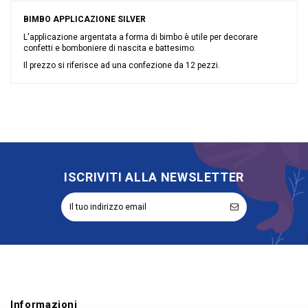
BIMBO APPLICAZIONE SILVER
L'applicazione argentata a forma di bimbo è utile per decorare
confetti e bomboniere di nascita e battesimo.
Il prezzo si riferisce ad una confezione da 12 pezzi.
Nessuna recensione
Colore
Argento
Grandi affari
Stock
Tipologia
Applicazioni
Riordinabile
No
Categoria Prodotto
Bomboniere
ISCRIVITI ALLA NEWSLETTER
Informazioni