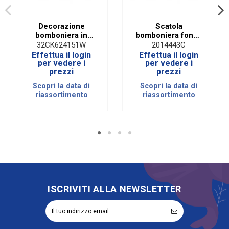
Decorazione
Scatola
bomboniera in
bomboniera fondo
legno bianco
e coperchio pelle
32CK624151W
2014443C
calice comunione
bianca 22x16x4
Effettua il login
Effettua il login
(conf. 24 pezzi)
(10 pezzi)
per vedere i
per vedere i
prezzi
prezzi
Scopri la data di
Scopri la data di
riassortimento
riassortimento
ISCRIVITI ALLA NEWSLETTER