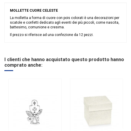
MOLLETTE CUORE CELESTE
La molletta a forma di cuore con pois colorati è una decorazioni per
scatole e confetti dedicato agli eventi dei più piccoli, come nascita,
battesimo, comunione e cresima.
Il prezzo si riferisce ad una confezione da 12 pezzi.
Nessuna recensione
Colore
Celeste
Grandi affari
Stock
I clienti che hanno acquistato questo prodotto hanno
Tipologia
Applicazioni
comprato anche:
Riordinabile
No