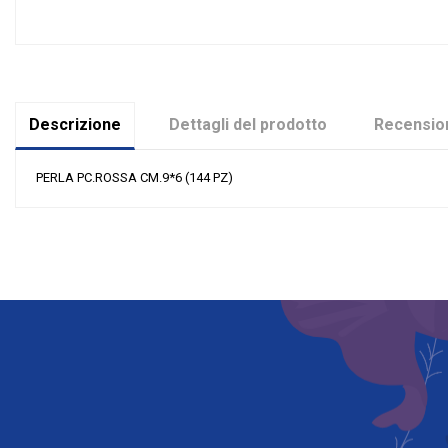
Descrizione
Dettagli del prodotto
Recension
PERLA PC.ROSSA CM.9*6 (144 PZ)
Nessuna recensione
Colore
Tipologia
Riordinabile