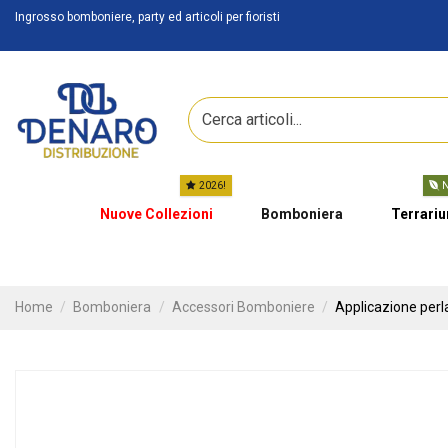
Ingrosso bomboniere, party ed articoli per fioristi
2026!
N
Nuove Collezioni
Bomboniera
Terrari
Home
Bomboniera
Accessori Bomboniere
Applicazione perl