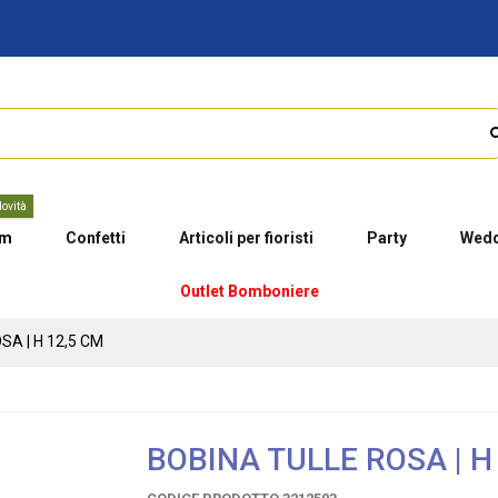
ovità
um
Confetti
Articoli per fioristi
Party
Wedd
Outlet Bomboniere
SA | H 12,5 CM
BOBINA TULLE ROSA | H