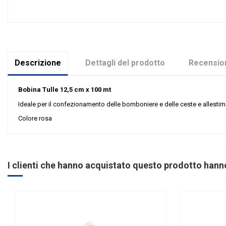
Descrizione
Dettagli del prodotto
Recension
Bobina Tulle 12,5 cm x 100 mt
Ideale per il confezionamento delle bomboniere e delle ceste e allestime
Colore rosa
Nessuna recensione
Colore
Tipologia
I clienti che hanno acquistato questo prodotto han