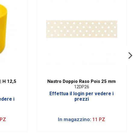
 H 12,5
Nastro Doppio Raso Pois 25 mm
12DP26
Effettua il login per vedere i
edere i
prezzi
In magazzino:
 PZ
11 PZ