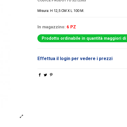
CODICE PRODOTTO
3212503
Misura: H 12,5 CM X L 100 M.
In magazzino:
6 PZ
Prodotto ordinabile in quantità maggiori di
Effettua il login per vedere i prezzi