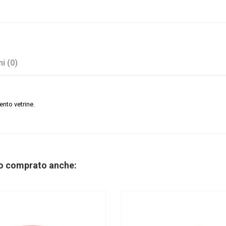
i (0)
nto vetrine.
Rosa
Tulle
no comprato anche: