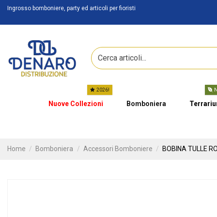
Ingrosso bomboniere, party ed articoli per fioristi
2026!
N
Nuove Collezioni
Bomboniera
Terrari
Home
Bomboniera
Accessori Bomboniere
BOBINA TULLE RO