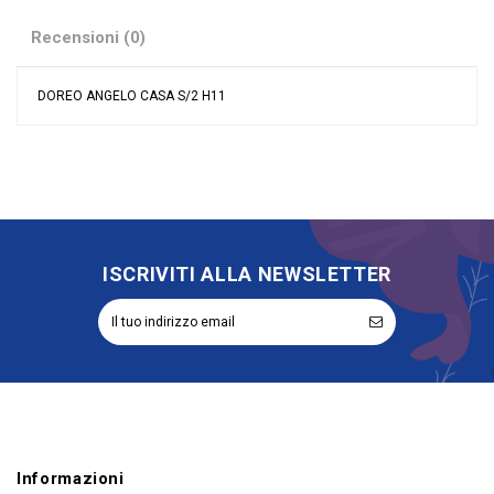
Recensioni (0)
DOREO ANGELO CASA S/2 H11
Nessuna recensione
Materiale
Resina
Evento
Battesimo
Comunione
Cresima
Tipologia
Oggetto Decorativo
Rappresentazione
Angeli
ISCRIVITI ALLA NEWSLETTER
Riordinabile
No
Informazioni