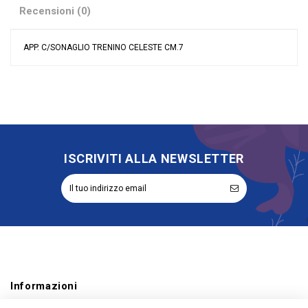
Recensioni (0)
APP. C/SONAGLIO TRENINO CELESTE CM.7
Nessuna recensione
Colore
Celeste
Grandi affari
Offerte
Tipologia
Appendino
Riordinabile
No
ISCRIVITI ALLA NEWSLETTER
Informazioni