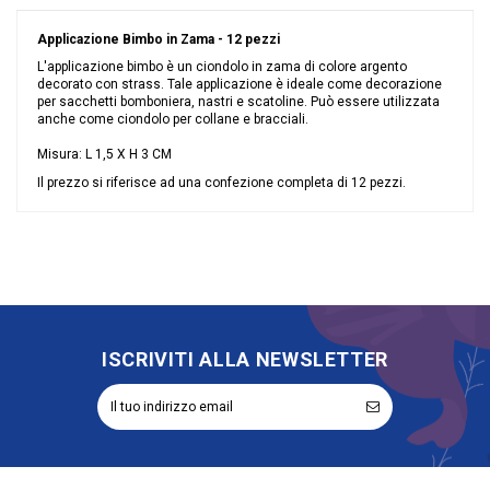
Applicazione Bimbo in Zama - 12 pezzi
L'applicazione bimbo è un ciondolo in zama di colore argento
decorato con strass. Tale applicazione è ideale come decorazione
per sacchetti bomboniera, nastri e scatoline. Può essere utilizzata
anche come ciondolo per collane e bracciali.
Misura:
L 1,5 X H 3 CM
Il prezzo si riferisce ad una confezione completa di 12 pezzi.
Nessuna recensione
Colore
Argento
Grandi affari
Stock
Tipologia
Applicazioni
Riordinabile
No
ISCRIVITI ALLA NEWSLETTER