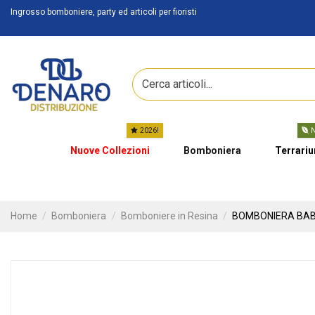
Ingrosso bomboniere, party ed articoli per fioristi
2026!
N
Nuove Collezioni
Bomboniera
Terrari
Home
Bomboniera
Bomboniere in Resina
BOMBONIERA BABY