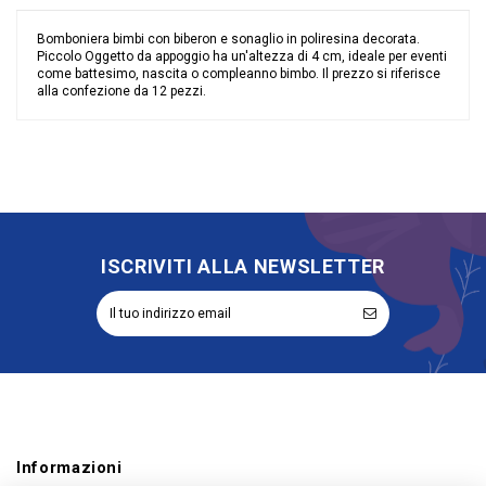
Bomboniera bimbi con biberon e sonaglio in poliresina decorata.
Piccolo Oggetto da appoggio ha un'altezza di 4 cm, ideale per eventi
come battesimo, nascita o compleanno bimbo. Il prezzo si riferisce
alla confezione da 12 pezzi.
Nessuna recensione
Colore
Celeste
Grandi affari
Stock
Tipologia
Oggetto Decorativo
Riordinabile
No
ISCRIVITI ALLA NEWSLETTER
Informazioni