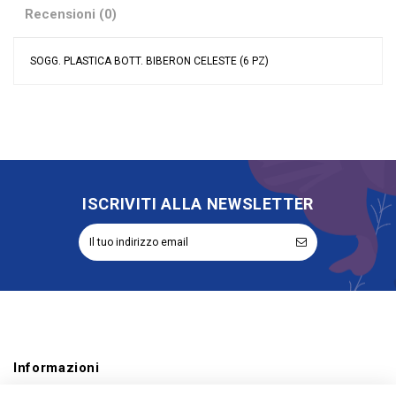
Recensioni (0)
SOGG. PLASTICA BOTT. BIBERON CELESTE (6 PZ)
Nessuna recensione
Colore
Celeste
Materiale
Plastica
Evento
Battesimo
Nascita
Tipologia
Portaconfetti
ISCRIVITI ALLA NEWSLETTER
Riordinabile
No
Informazioni