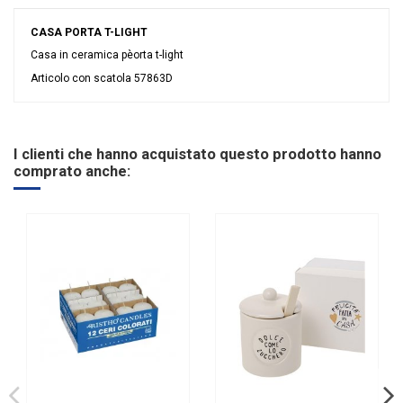
CASA PORTA T-LIGHT
Casa in ceramica pèorta t-light
Articolo con scatola 57863D
Nessuna recensione
Colore
Bianco
Materiale
Ceramica
I clienti che hanno acquistato questo prodotto hanno
Grandi affari
Stock
comprato anche:
Evento
Matrimonio
Nozze d\'argento
Tipologia
Lanterna e Portacandela
Riordinabile
No
Categoria Prodotto
Bomboniere