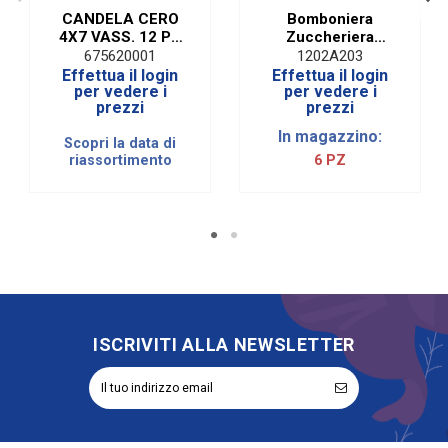
CANDELA CERO
Bomboniera
4X7 VASS. 12 PZ
Zuccheriera
BIANCO (12
Friends In
675620001
1202A203
PEZZI)
Porcellana Con
Effettua il login
Effettua il login
Scatola
per vedere i
per vedere i
prezzi
prezzi
In magazzino:
Scopri la data di
riassortimento
6 PZ
ISCRIVITI ALLA NEWSLETTER