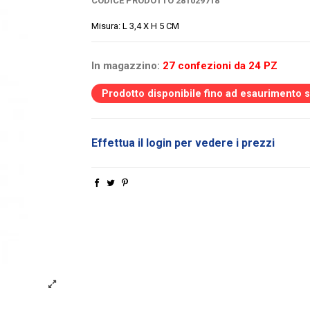
CODICE PRODOTTO
281029718
Misura: L 3,4 X H 5 CM
In magazzino:
27 confezioni da 24 PZ
Prodotto disponibile fino ad esaurimento 
Effettua il login per vedere i prezzi