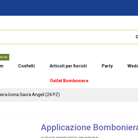
ovità
um
Confetti
Articoli per fioristi
Party
Wedd
Outlet Bomboniere
era Icona Sacra Angeli (24 PZ)
Applicazione Bomboniera