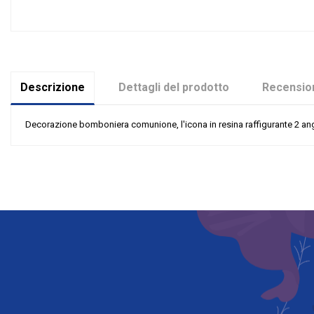
Descrizione
Dettagli del prodotto
Recension
Decorazione bomboniera comunione, l'icona in resina raffigurante 2 angio
Nessuna recensione
Materiale
Grandi affari
Evento
Tipologia
Rappresentazione
Riordinabile