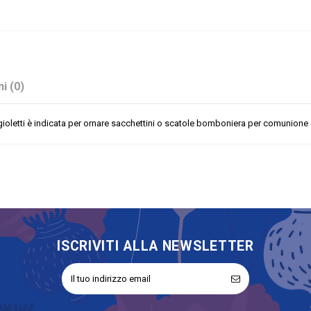
i (0)
letti è indicata per ornare sacchettini o scatole bomboniera per comunione e n
Resina
Sconto 50%
Battesimo
Comunione
Cresima
Nascita
ISCRIVITI ALLA NEWSLETTER
Oggetto Decorativo
Angeli
No