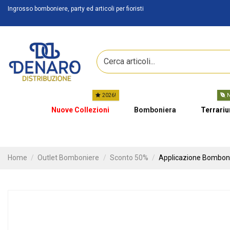
Ingrosso bomboniere, party ed articoli per fioristi
2026!
N
Nuove Collezioni
Bomboniera
Terrari
Home
Outlet Bomboniere
Sconto 50%
Applicazione Bomboni