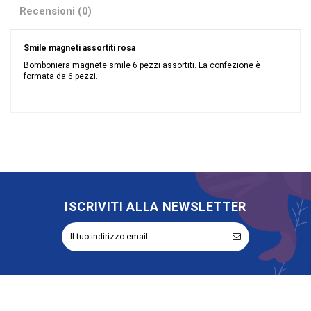
Recensioni (0)
Smile magneti assortiti rosa
Bomboniera magnete smile 6 pezzi assortiti. La confezione è
formata da 6 pezzi.
Nessuna recensione
Colore
Rosa
Materiale
Resina
Grandi affari
Stock
Evento
Battesimo
Compleanno
Comunione
ISCRIVITI ALLA NEWSLETTER
Cresima
Nascita
Tipologia
Magnete
Rappresentazione
Emoticon
Riordinabile
No